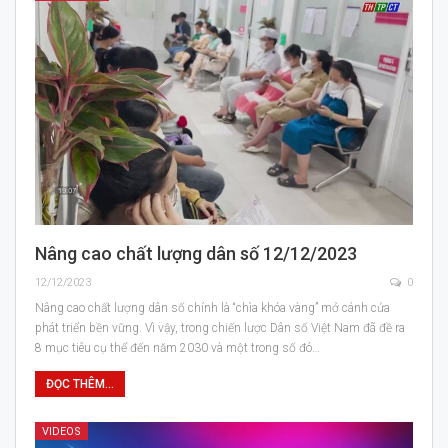
Nâng cao chất lượng dân số 12/12/2023
12/12/2023
0
Nâng cao chất lượng dân số chính là “chìa khóa vàng” mở cánh cửa
phát triển bền vững. Vì vậy, trong chiến lược Dân số Việt Nam đã đề ra
8 mục tiêu cụ thể đến năm 2030 và một trong số đó…
ĐỌC THÊM...
VIDEOS