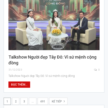
Talkshow Người đẹp Tây Đô: Vì sứ mệnh cộng
đồng
31/12/2023
0
Talkshow Người đẹp Tây Đô: Vì sứ mệnh cộng đồng
ĐỌC THÊM...
1
2
3
…
491
KẾ TIẾP