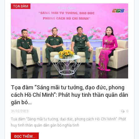
TỌA ĐÀM
Tọa đàm “Sáng mãi tư tưởng, đạo đức, phong
cách Hồ Chí Minh”: Phát huy tinh thần quân dân
gắn bó…
31/12/2023
0
Tọa đàm “Sáng mãi tư tưởng, đạo đức, phong cách Hồ Chí Minh”: Phát
huy tinh thần quân dân gắn bó nghĩa tình
ĐỌC THÊM...