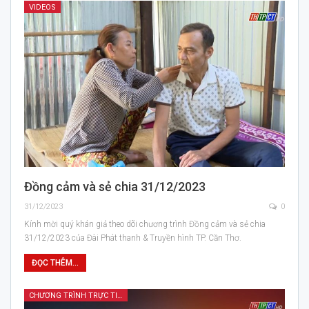
VIDEOS
Đồng cảm và sẻ chia 31/12/2023
31/12/2023
0
Kính mời quý khán giả theo dõi chương trình Đồng cảm và sẻ chia
31/12/2023 của Đài Phát thanh & Truyền hình TP. Cần Thơ.
ĐỌC THÊM...
CHƯƠNG TRÌNH TRỰC TIẾP