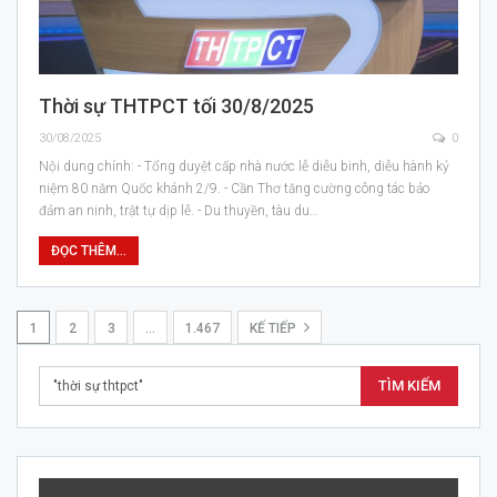
Thời sự THTPCT tối 30/8/2025
30/08/2025
0
Nội dung chính: - Tổng duyệt cấp nhà nước lễ diễu binh, diễu hành kỷ
niệm 80 năm Quốc khánh 2/9. - Cần Thơ tăng cường công tác bảo
đảm an ninh, trật tự dịp lễ. - Du thuyền, tàu du…
ĐỌC THÊM...
1
2
3
…
1.467
KẾ TIẾP