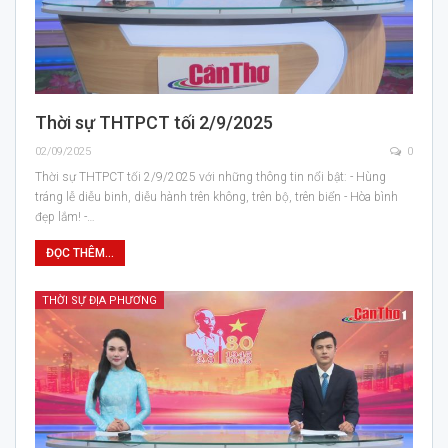
Thời sự THTPCT tối 2/9/2025
02/09/2025
0
Thời sự THTPCT tối 2/9/2025 với những thông tin nổi bật: - Hùng
tráng lễ diễu binh, diễu hành trên không, trên bộ, trên biển - Hòa bình
đẹp lắm! -…
ĐỌC THÊM...
THỜI SỰ ĐỊA PHƯƠNG