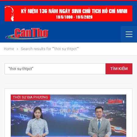
Home
Search results for “"thời sự thtpct"”
THỜI SỰ ĐỊA PHƯƠNG