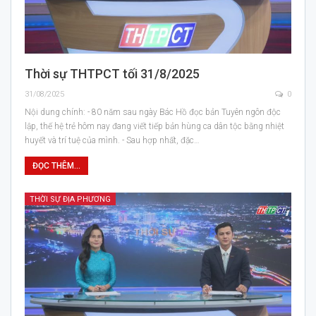
Thời sự THTPCT tối 31/8/2025
31/08/2025
0
Nội dung chính: - 80 năm sau ngày Bác Hồ đọc bản Tuyên ngôn độc
lập, thế hệ trẻ hôm nay đang viết tiếp bản hùng ca dân tộc bằng nhiệt
huyết và trí tuệ của mình. - Sau hợp nhất, đặc…
ĐỌC THÊM...
THỜI SỰ ĐỊA PHƯƠNG