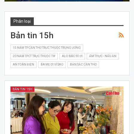
Phân loại
Bản tin 15h
15 NĂM TP.CẦN THƠ TRỰC THUỘC TRUNG ƯƠNG
20 NĂM TPCT TRỰC THUỘC TW
ALO BÁC SỸ ƠI
ẨM THỰC - NẤU ĂN
AN TOÀN ĐIỆN
BA MẸ ƠI VÌ SAO
BẢN SẮC CẦN THƠ
BẢN TIN 15H