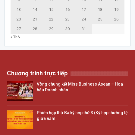
13
14
15
16
17
18
19
20
21
22
23
24
25
26
27
28
29
30
31
« Th6
Chương trình trực tiếp
Vòng chung kết Miss Business Asean – Hoa
hậu Doanh nhân…
Phiên họp thứ Ba kỳ hợp thứ 3 (Kỳ hợp thường lệ
giữa năm…