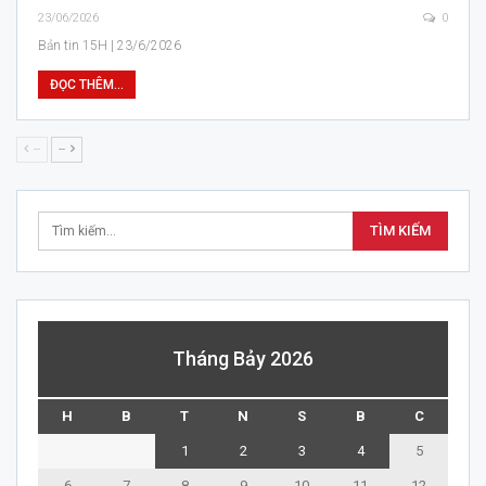
23/06/2026
0
Bản tin 15H | 23/6/2026
ĐỌC THÊM...
--
--
Tháng Bảy 2026
H
B
T
N
S
B
C
1
2
3
4
5
6
7
8
9
10
11
12