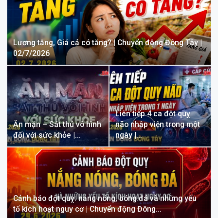
Lương tăng, Giá cả có tăng? | Chuyển động Đông Tây |
02/7/2026
Liên tiếp 4 ca đột quỵ
Ăn mặn – Sát thủ vô hình
não nhập viện trong một
đối với sức khỏe |…
ngày |…
Cảnh báo đột quỵ: nắng nóng, bóng đá và những yếu
tố kích hoạt nguy cơ | Chuyển động Đông…