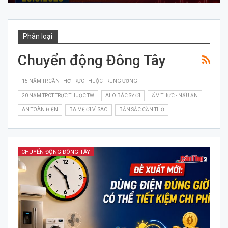
Phân loại
Chuyển động Đông Tây
15 NĂM TP.CẦN THƠ TRỰC THUỘC TRUNG ƯƠNG
20 NĂM TPCT TRỰC THUỘC TW
ALO BÁC SỸ ƠI
ẨM THỰC - NẤU ĂN
AN TOÀN ĐIỆN
BA MẸ ƠI VÌ SAO
BẢN SẮC CẦN THƠ
CHUYỂN ĐỘNG ĐÔNG TÂY