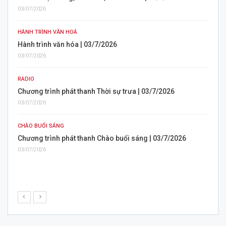
Dự báo thời tiết thành phố Cần Thơ sáng | 04/7/202
04/07/2026
NHỊP SỐNG NGÀY MỚI
26 năm giữ lửa nghệ thuật múa lân trên cù lao sông
Nhịp sống ngày mới | 04/7/2026
04/07/2026
/2026
BẢN TIN CUỐI NGÀY
Điểm sáng xuất khẩu lao động và đa dạng hóa kết n
làm | Bản tin cuối ngày | 03/7/2026
03/07/2026
3/7/2026
RADIO
Thời sự phát thanh chiều | 03/7/2026
03/07/2026