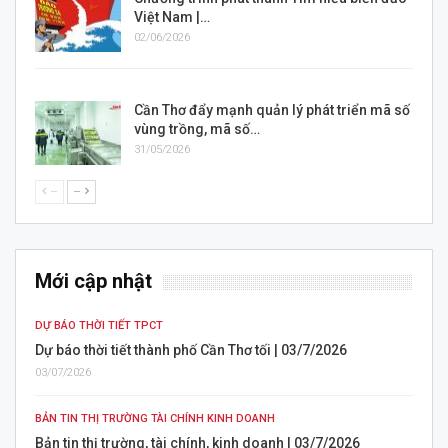
Việt Nam |…
02/06/2026
Cần Thơ đẩy mạnh quản lý phát triển mã số
vùng trồng, mã số…
31/05/2026
--
--
Mới cập nhật
THỜI SỰ ĐỊA PHƯƠNG
/2026
Mùa hè trải nghiệm – Hoàn thiện kỹ năng | Tây Đô 
mới | 04/7/2026
04/07/2026
DỰ BÁO THỜI TIẾT TPCT
/7/2026