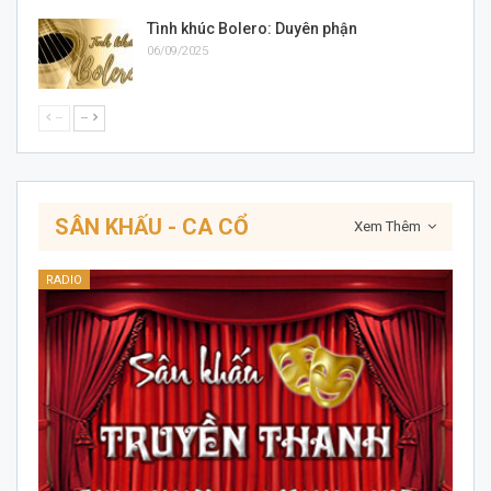
Tình khúc Bolero: Duyên phận
06/09/2025
--
--
SÂN KHẤU - CA CỔ
Xem Thêm
RADIO