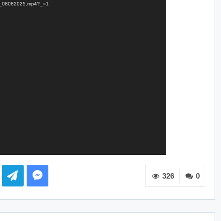
VKG_08082025.mp4?_=1
326
0