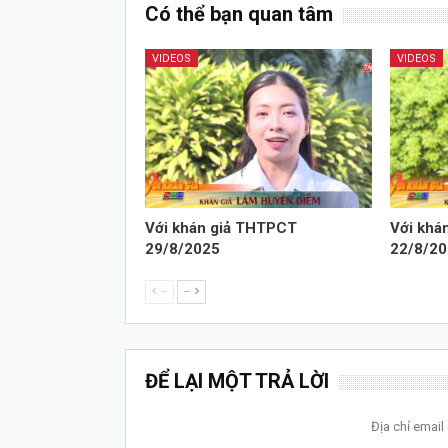
Có thể bạn quan tâm
VIDEOS
VIDEOS
Với khán giả THTPCT
Với khá
29/8/2025
22/8/2
--
--
ĐỂ LẠI MỘT TRẢ LỜI
Địa chỉ emai