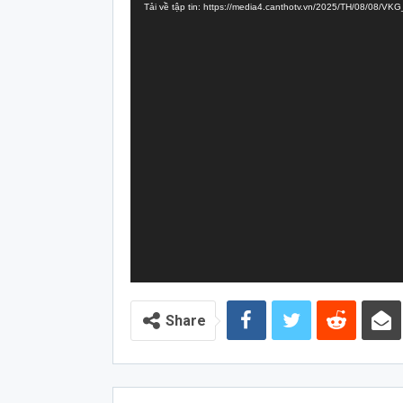
Tải về tập tin: https://media4.canthotv.vn/2025/TH/08/08/
Video
Share