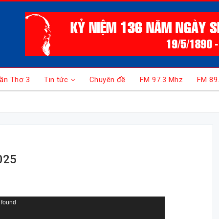
ần Thơ 3
Tin tức
Chuyên đề
FM 97.3 Mhz
FM 89
025
 found