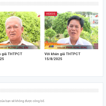
VIDEOS
n giả THTPCT
Với khán giả THTPCT
025
15/8/2025
l của bạn sẽ không được công bố.