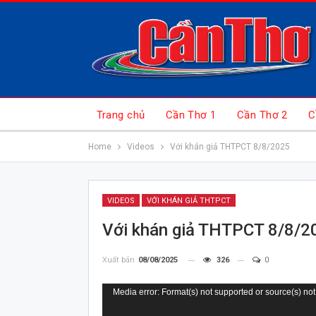
Trang chủ
Cần Thơ 1
Cần Thơ 2
C
Home
Videos
Với khán giả THTPCT 8/8/2025
VIDEOS
VỚI KHÁN GIẢ THTPCT
Với khán giả THTPCT 8/8/2
Xuất bản
08/08/2025
326
0
Trình
Media error: Format(s) not supported or source(s) not
chơi