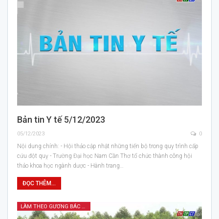
Bản tin Y tế 5/12/2023
05/12/2023
0
Nội dung chính: - Hội thảo cập nhật những tiến bộ trong quy trình cấp
cứu đột quỵ - Trường Đại học Nam Cần Thơ tổ chức thành công hội
thảo khoa học ngành dược - Hành trang…
ĐỌC THÊM...
LÀM THEO GƯƠNG BÁC HỒ