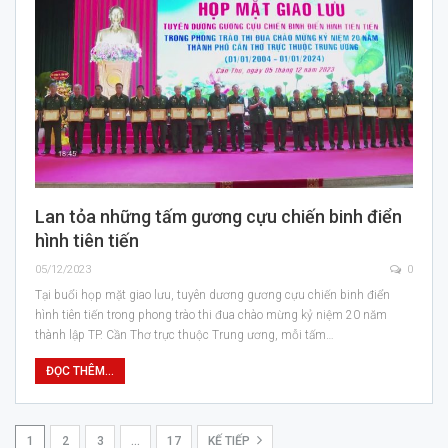
Lan tỏa những tấm gương cựu chiến binh điển
hình tiên tiến
05/12/2023
0
Tại buổi họp mặt giao lưu, tuyên dương gương cựu chiến binh điển
hình tiên tiến trong phong trào thi đua chào mừng kỷ niệm 20 năm
thành lập TP. Cần Thơ trực thuộc Trung ương, mỗi tấm…
ĐỌC THÊM...
1
2
3
…
17
KẾ TIẾP