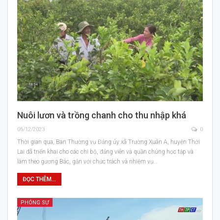
Nuôi lươn và trồng chanh cho thu nhập khá
05/12/2023
0
Thời gian qua, Ban Thường vụ Đảng ủy xã Trường Xuân A, huyện Thới
Lai đã triển khai cho các chi bộ, đảng viên và quần chúng học tập và
làm theo gương Bác, gắn với chức trách và nhiệm vụ…
ĐỌC THÊM...
PHÓNG SỰ