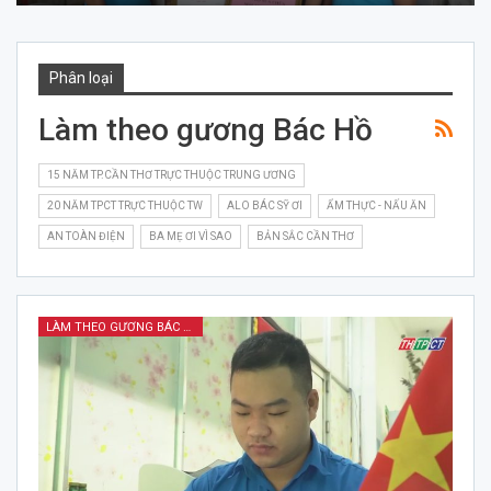
Phân loại
Làm theo gương Bác Hồ
15 NĂM TP.CẦN THƠ TRỰC THUỘC TRUNG ƯƠNG
20 NĂM TPCT TRỰC THUỘC TW
ALO BÁC SỸ ƠI
ẨM THỰC - NẤU ĂN
AN TOÀN ĐIỆN
BA MẸ ƠI VÌ SAO
BẢN SẮC CẦN THƠ
LÀM THEO GƯƠNG BÁC HỒ