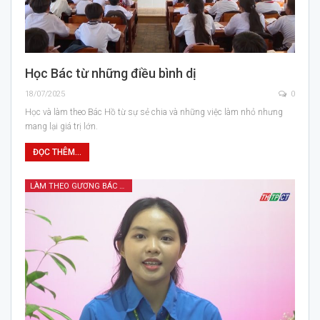
Học Bác từ những điều bình dị
18/07/2025
0
Học và làm theo Bác Hồ từ sự sẻ chia và những việc làm nhỏ nhưng
mang lại giá trị lớn.
ĐỌC THÊM...
LÀM THEO GƯƠNG BÁC HỒ