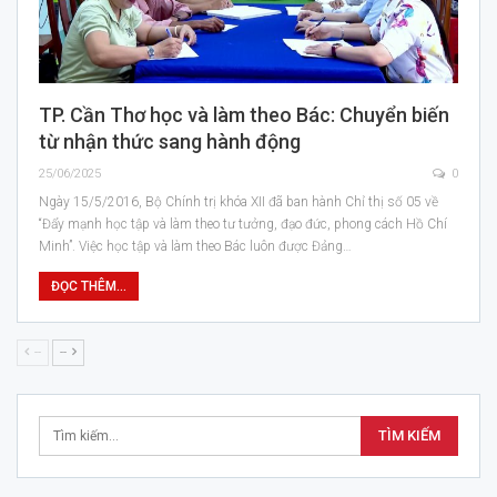
TP. Cần Thơ học và làm theo Bác: Chuyển biến
từ nhận thức sang hành động
25/06/2025
0
Ngày 15/5/2016, Bộ Chính trị khóa XII đã ban hành Chỉ thị số 05 về
“Đẩy mạnh học tập và làm theo tư tưởng, đạo đức, phong cách Hồ Chí
Minh”. Việc học tập và làm theo Bác luôn được Đảng…
ĐỌC THÊM...
--
--