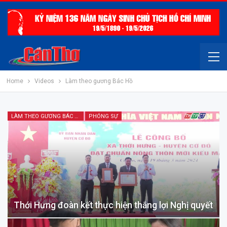
Home
Videos
Làm theo gương Bác Hồ
LÀM THEO GƯƠNG BÁC HỒ
PHÓNG SỰ
Thới Hưng đoàn kết thực hiện thắng lợi Nghị quyết