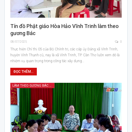
Tín đồ Phật giáo Hòa Hảo Vĩnh Trinh làm theo
gương Bác
08/07/2025
0
Thực hiện Chỉ thị 05 của Bộ Chính trị, các cấp ủy Đảng xã Vĩnh Trinh,
huyện Vĩnh Thạnh cũ, nay là xã Vĩnh Trinh, TP. Cần Thơ luôn xem đó là
nhiệm vụ quan trọng trong công tác xây dựng…
ĐỌC THÊM...
LÀM THEO GƯƠNG BÁC HỒ