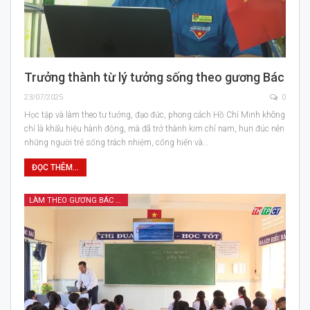
Trưởng thành từ lý tưởng sống theo gương Bác
23/07/2025
0
Học tập và làm theo tư tưởng, đạo đức, phong cách Hồ Chí Minh không
chỉ là khẩu hiệu hành động, mà đã trở thành kim chỉ nam, hun đúc nên
những người trẻ sống trách nhiệm, cống hiến và…
ĐỌC THÊM...
LÀM THEO GƯƠNG BÁC HỒ