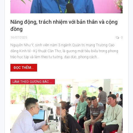
Năng động, trách nhiệm với bản thân và cộng
đồng
16/07/2025
0
Nguyễn Như Ý, sinh viên năm 3 ngành Quản trị mạng Trường Cao
đẳng Kinh tế - Kỹ thuật Cần Thơ, là gương mặt tiêu biểu trong phong
trào học tập và làm theo tư tưởng, đạo đức, phong cách…
ĐỌC THÊM...
LÀM THEO GƯƠNG BÁC HỒ