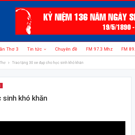
ần Thơ 3
Tin tức
Chuyên đề
FM 97.3 Mhz
FM 89
Thơ
Trao tặng 30 xe đạp cho học sinh khó khăn
S
 sinh khó khăn