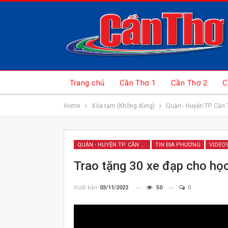
Trang chủ
Cần Thơ 1
Cần Thơ 2
C
Home
Xóa tạm (Không dùng)
Quận - Huyện TP. Cần 
QUẬN - HUYỆN TP. CẦN THƠ
TIN ĐỊA PHƯƠNG
VIDEO
Trao tặng 30 xe đạp cho học
Xuất bản
03/11/2022
50
0