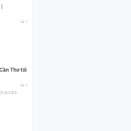
 |
0
6
 Cần Thơ tối
0
| 07/6/2026