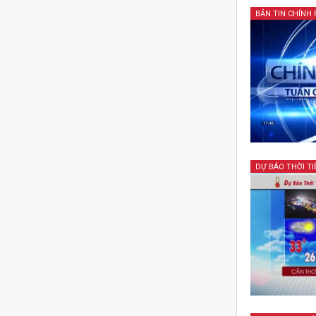
DỰ BÁO THỜI TI