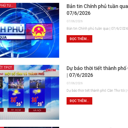
Bản tin Chính phủ tuần qua
BẢN TIN CHÍNH PHỦ TUẦN QUA
07/6/2026
07/06/2026
Bản tin Chính phủ tuần qua | 07/6/202
ĐỌC THÊM...
Dự báo thời tiết thành phố
ẾT TPCT
| 07/6/2026
07/06/2026
Dự báo thời tiết thành phố Cần Thơ tối 
ĐỌC THÊM...