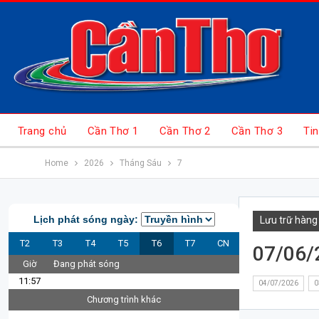
Trang chủ
Cần Thơ 1
Cần Thơ 2
Cần Thơ 3
Tin
Home
2026
Tháng Sáu
7
Lịch phát sóng ngày:
Lưu trữ hàng
T2
T3
T4
T5
T6
T7
CN
07/06/
Giờ
Đang phát sóng
11:57
04/07/2026
0
Chương trình khác