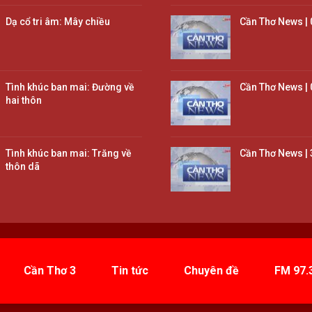
Dạ cổ tri âm: Mây chiều
Cần Thơ News | 
Tình khúc ban mai: Đường về
Cần Thơ News | 
hai thôn
Tình khúc ban mai: Trăng về
Cần Thơ News | 
thôn dã
Cần Thơ 3
Tin tức
Chuyên đề
FM 97.