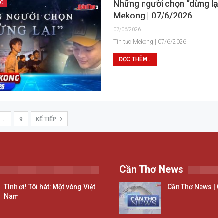
Những người chọn “dừng lại
ỚC
Mekong | 07/6/2026
07/06/2026
Tin tức Mekong | 07/6/2026
ĐỌC THÊM...
…
9
KẾ TIẾP
Cần Thơ News
Tình ơi! Tôi hát: Một vòng Việt
Cần Thơ News | 
Nam