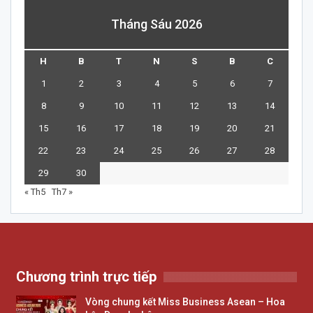
Tháng Sáu 2026
H
B
T
N
S
B
C
1
2
3
4
5
6
7
8
9
10
11
12
13
14
15
16
17
18
19
20
21
22
23
24
25
26
27
28
29
30
« Th5
Th7 »
Chương trình trực tiếp
Vòng chung kết Miss Business Asean – Hoa