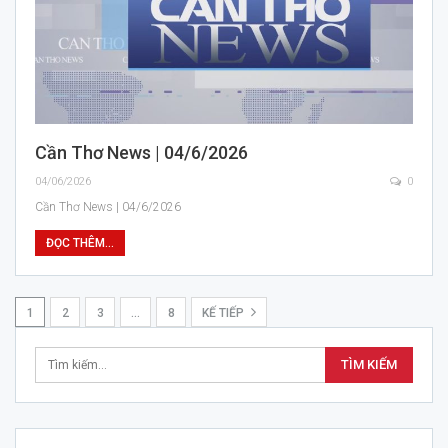
Cần Thơ News | 04/6/2026
04/06/2026
0
Cần Thơ News | 04/6/2026
ĐỌC THÊM...
1
2
3
…
8
KẾ TIẾP