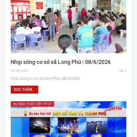
Nhịp sống cơ sở xã Long Phú | 08/6/2026
08/06/2026
0
Nhịp sống cơ sở xã Long Phú | 08/6/2026
ĐỌC THÊM...
DỰ BÁO THỜI TIẾT TPCT