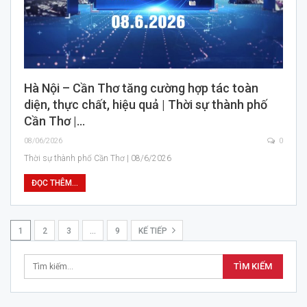
Hà Nội – Cần Thơ tăng cường hợp tác toàn
diện, thực chất, hiệu quả | Thời sự thành phố
Cần Thơ |…
08/06/2026
0
Thời sự thành phố Cần Thơ | 08/6/2026
ĐỌC THÊM...
1
2
3
…
9
KẾ TIẾP