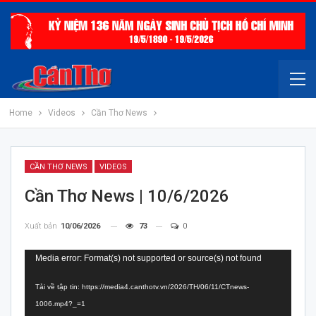
Home
Videos
Cần Thơ News
CẦN THƠ NEWS
VIDEOS
Cần Thơ News | 10/6/2026
Xuất bản
10/06/2026
73
0
Trình
Media error: Format(s) not supported or source(s) not found
chơi
Tải về tập tin: https://media4.canthotv.vn/2026/TH/06/11/CTnews-
Video
1006.mp4?_=1