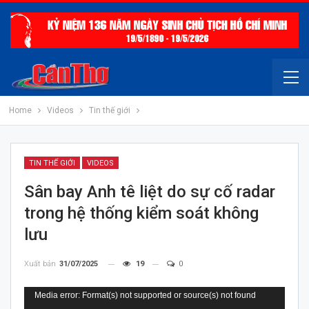
Home
Videos
Tin thế giới
TIN THẾ GIỚI
VIDEOS
Sân bay Anh tê liệt do sự cố radar
trong hệ thống kiểm soát không
lưu
Xuất bản
31/07/2025
19
0
Trình
Media error: Format(s) not supported or source(s) not found