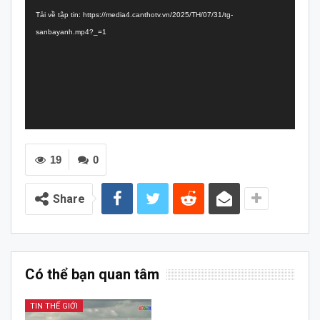
chơi
Tải về tập tin: https://media4.canthotv.vn/2025/TH/07/31/tg-
Video
sanbayanh.mp4?_=1
19
0
Share
Có thể bạn quan tâm
TIN THẾ GIỚI