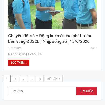
Chuyển đổi số – Động lực mới cho phát triển
bền vững ĐBSCL | Nhịp sống số | 15/6/2026
15/06/2026
0
Nhịp sống số | 15/6/2026
ĐỌC THÊM...
1
2
3
…
9
KẾ TIẾP