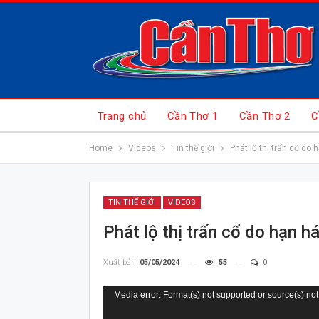
Trang chủ
Cần Thơ 1
Cần Thơ 2
C
Home
Videos
Tin thế giới
Phát lộ thị trấn cổ do 
TIN THẾ GIỚI
VIDEOS
Phát lộ thị trấn cổ do hạn h
Xuất bản
05/05/2024
55
0
Trình
Media error: Format(s) not supported or source(s) not
chơi