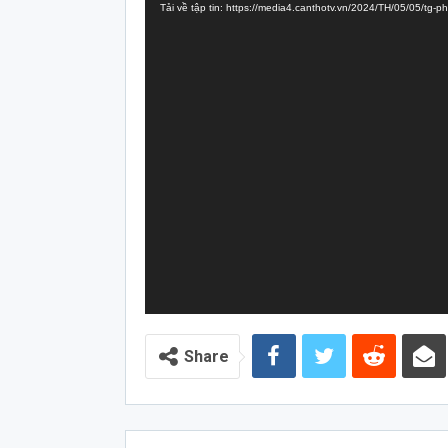
Tải về tập tin: https://media4.canthotv.vn/2024/TH/05/05/tg-p
Video
Share