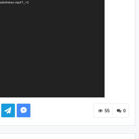
hatlothitran.mp4?_=1
55
0