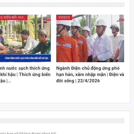
THÍCH ỨNG BIẾN ĐỔI KHÍ HẬU
VIDEOS
ình nước sạch thích ứng
Ngành Điện chủ động ứng phó
 khí hậu | Thích ứng biến
hạn hán, xâm nhập mặn | Điện và
hậu |…
đời sống | 22/4/2026
l của bạn sẽ không được công bố.