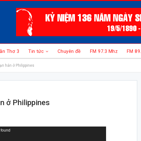
ần Thơ 3
Tin tức
Chuyên đề
FM 97.3 Mhz
FM 89
hạn hán ở Philippines
án ở Philippines
 found