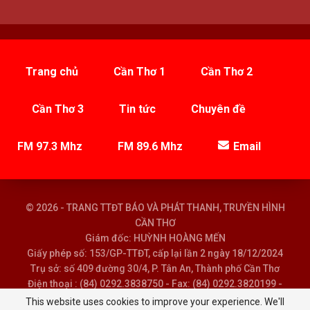
Trang chủ
Cần Thơ 1
Cần Thơ 2
Cần Thơ 3
Tin tức
Chuyên đề
FM 97.3 Mhz
FM 89.6 Mhz
Email
© 2026 - TRANG TTĐT BÁO VÀ PHÁT THANH, TRUYỀN HÌNH
CẦN THƠ
Giám đốc: HUỲNH HOÀNG MẾN
Giấy phép số: 153/GP-TTĐT, cấp lại lần 2 ngày 18/12/2024
Trụ sở: số 409 đường 30/4, P. Tân An, Thành phố Cần Thơ
Điện thoại : (84) 0292.3838750 - Fax: (84) 0292.3820199 -
Email : baoptth@cantho.gov.vn
This website uses cookies to improve your experience. We'll