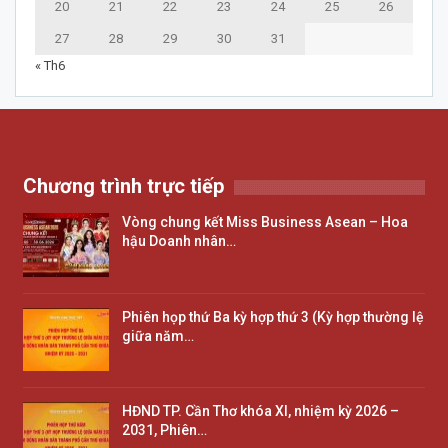
20
21
22
23
24
25
26
27
28
29
30
31
« Th6
Chương trình trực tiếp
Vòng chung kết Miss Business Asean – Hoa
hậu Doanh nhân…
Phiên họp thứ Ba kỳ hợp thứ 3 (Kỳ hợp thường lệ
giữa năm…
HĐND TP. Cần Thơ khóa XI, nhiệm kỳ 2026 –
2031, Phiên…