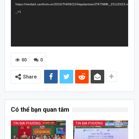
https://media4.canthotv.vn/2024/TH/08/22/Hapdantran3TKTNMK_15122023.mp4?
_=1
60
0
Share
Có thể bạn quan tâm
TIN ĐỊA PHƯƠNG
TIN ĐỊA PHƯƠNG