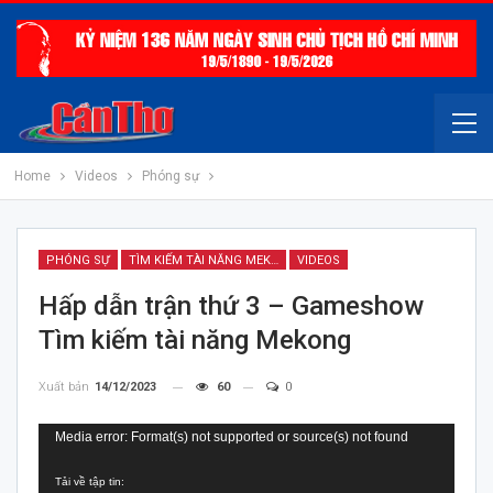
Home
Videos
Phóng sự
PHÓNG SỰ
TÌM KIẾM TÀI NĂNG MEKONG
VIDEOS
Hấp dẫn trận thứ 3 – Gameshow
Tìm kiếm tài năng Mekong
Xuất bản
14/12/2023
60
0
Trình
Media error: Format(s) not supported or source(s) not found
chơi
Tải về tập tin:
Video