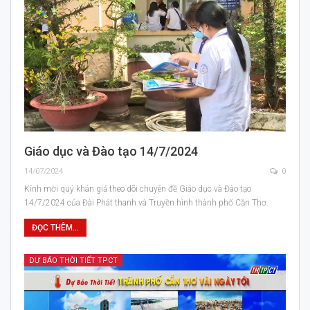
Giáo dục và Đào tạo 14/7/2024
14/07/2024
0
Kính mời quý khán giả theo dõi chuyên đề Giáo dục và Đào tạo
14/7/2024 của Đài Phát thanh và Truyền hình thành phố Cần Thơ.
ĐỌC THÊM...
DỰ BÁO THỜI TIẾT TPCT