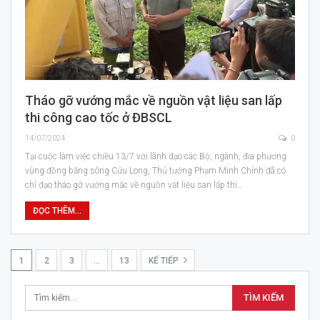
Tháo gỡ vướng mắc về nguồn vật liệu san lấp
thi công cao tốc ở ĐBSCL
14/07/2024
0
Tại cuộc làm việc chiều 13/7 với lãnh đạo các Bộ, ngành, địa phương
vùng đồng bằng sông Cửu Long, Thủ tướng Phạm Minh Chính đã có
chỉ đạo tháo gỡ vướng mắc về nguồn vật liệu san lấp thi…
ĐỌC THÊM...
1
2
3
…
13
KẾ TIẾP