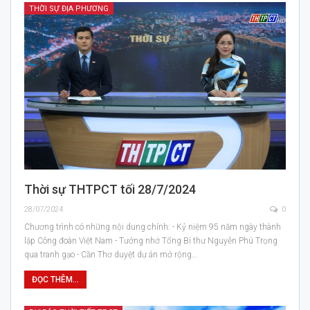
THỜI SỰ ĐỊA PHƯƠNG
Thời sự THTPCT tối 28/7/2024
28/07/2024
0
Chương trình có những nội dung chính: - Kỷ niệm 95 năm ngày thành
lập Công đoàn Việt Nam - Tưởng nhớ Tổng Bí thư Nguyễn Phú Trọng
qua tranh gạo - Cần Thơ duyệt dự án mở rộng…
ĐỌC THÊM...