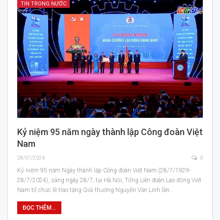
TIN TRONG NƯỚC
Kỷ niệm 95 năm ngày thành lập Công đoàn Việt
Nam
28/07/2024
0
Kỷ niệm 95 năm Ngày thành lập Công đoàn Việt Nam (28/7/1929-
28/7/2024), sáng ngày 28/7, tại Hà Nội, Tổng Liên đoàn Lao động Việt
Nam tổ chức lễ trao tặng Giải thưởng Nguyễn Văn Linh lần…
ĐỌC THÊM...