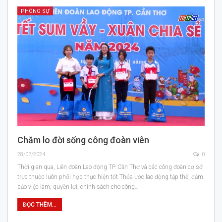
PHÓNG SỰ
Chăm lo đời sống công đoàn viên
28/07/2024
0
Thời gian qua, Liên đoàn Lao động TP. Cần Thơ và các công đoàn cơ sở
trực thuộc luôn phối hợp thực hiện tốt Thỏa ước lao động tập thể, đảm
bảo việc làm, quyền lợi, chính sách cho công…
ĐỌC THÊM...