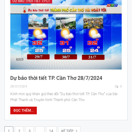
DỰ BÁO THỜI TIẾT TPCT
Dự báo thời tiết TP. Cần Thơ 28/7/2024
28/07/2024
0
Kính mời quý khán giả theo dõi "Dự báo thời tiết TP. Cần Thơ" của Đài
Phát Thanh và Truyền hình Thành phố Cần Thơ.
ĐỌC THÊM...
1
2
3
…
14
KẾ TIẾP