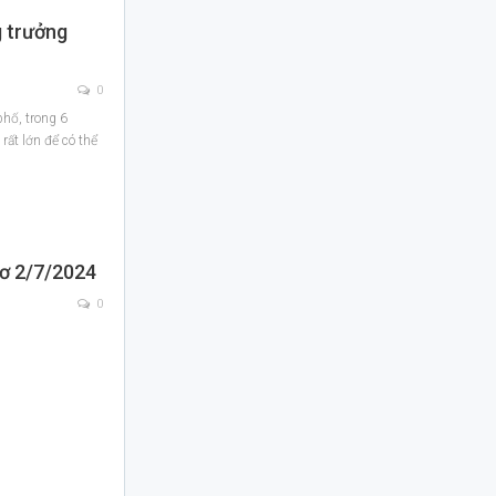
g trưởng
0
hố, trong 6
ất lớn để có thể
hơ 2/7/2024
0