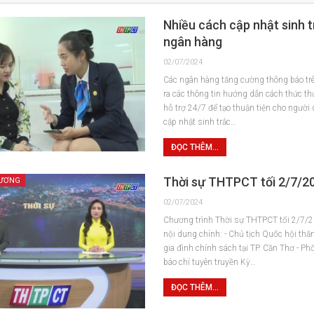
Nhiều cách cập nhật sinh 
ngân hàng
02/07/2024
Các ngân hàng tăng cường thông báo tr
ra các thông tin hướng dẫn cách thức t
hỗ trợ 24/7 để tạo thuận tiện cho người
cập nhật sinh trắc…
ĐỌC THÊM...
Thời sự THTPCT tối 2/7/2
HƯƠNG
02/07/2024
Chương trình Thời sự THTPCT tối 2/7/
nội dung chính: - Chủ tịch Quốc hội thă
gia đình chính sách tại TP. Cần Thơ - P
báo chí tuyên truyền Kỳ…
ĐỌC THÊM...