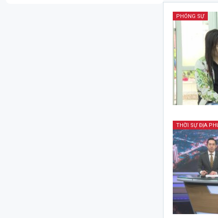
PHÓNG SỰ
THỜI SỰ ĐỊA P