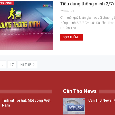
Tiêu dùng thông minh 2/7
ÔNG MINH
02/07/2024
Kính mời quý khán giả theo dõi chương t
thông minh 2/7/2024 của Đài Phát than
TP. Cần Thơ.
ĐỌC THÊM...
…
17
KẾ TIẾP
Cần Thơ News
Tình ơi! Tôi hát: Một vòng Việt
Cần Thơ News | 
Nam