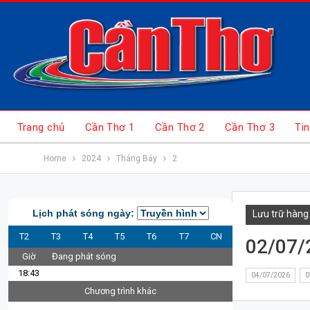
Trang chủ
Cần Thơ 1
Cần Thơ 2
Cần Thơ 3
Tin
Home
2024
Tháng Bảy
2
Lịch phát sóng ngày:
Lưu trữ hàng
T2
T3
T4
T5
T6
T7
CN
02/07/
Giờ
Đang phát sóng
18:43
04/07/2026
0
Chương trình khác