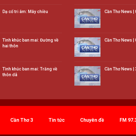
Dạ cổ tri âm: Mây chiều
Cần Thơ News | 
Tình khúc ban mai: Đường về
Cần Thơ News | 
hai thôn
Tình khúc ban mai: Trăng về
Cần Thơ News | 
thôn dã
Cần Thơ 3
Tin tức
Chuyên đề
FM 97.