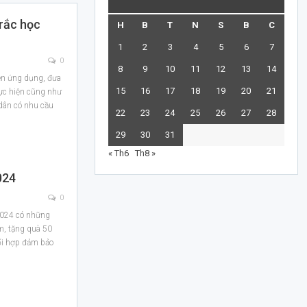
trắc học
H
B
T
N
S
B
C
1
2
3
4
5
6
7
0
8
9
10
11
12
13
14
ên ứng dụng, đưa
15
16
17
18
19
20
21
hực hiện cũng như
 dân có nhu cầu
22
23
24
25
26
27
28
29
30
31
« Th6
Th8 »
024
0
2024 có những
m, tặng quà 50
hối hợp đảm bảo