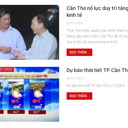
Cần Thơ nỗ lực duy trì tăn
kinh tế
02/07/2024
Thực hiện Nghị quyết của HĐND thành p
tháng đầu năm 2024, Cần Thơ đã nỗ lực r
duy trì tốc độ tăng trưởng kinh tế.
ĐỌC THÊM...
Dự báo thời tiết TP. Cần T
ẾT TPCT
02/07/2024
Dự báo thời tiết TP. Cần Thơ 2/7/2024
ĐỌC THÊM...