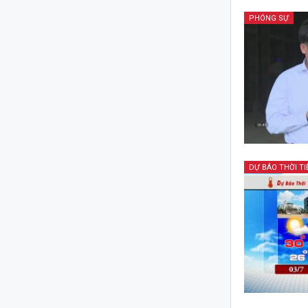
PHÓNG SỰ
DỰ BÁO THỜI TI