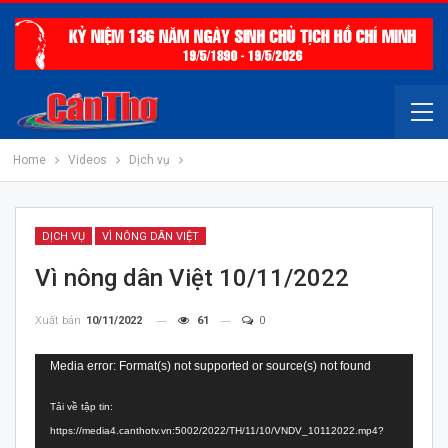
Home
Videos
Dịch vụ
DỊCH VỤ
VÌ NÔNG DÂN VIỆT
Vì nông dân Việt 10/11/2022
Xuất bản
10/11/2022
61
0
Trình
Media error: Format(s) not supported or source(s) not found
chơi
Tải về tập tin:
Video
https://media4.canthotv.vn:5002/2022/TH/11/10/VNDV_10112022.mp4?