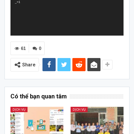
_=1
61
0
Share
Có thể bạn quan tâm
DỊCH VỤ
DỊCH VỤ