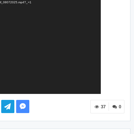
TKBM_08072025.mp4?_=1
37
0