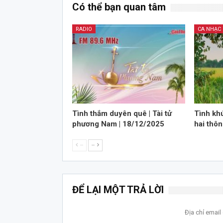
Có thể bạn quan tâm
RADIO
CA NHẠC
Tình thắm duyên quê | Tài tử
Tình kh
phương Nam | 18/12/2025
hai thôn
--
--
ĐỂ LẠI MỘT TRẢ LỜI
Địa chỉ emai