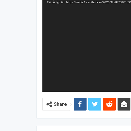
Tải về tập tin: https://media4.canthotv.vn/2025/TH/07/08/
Video
Share