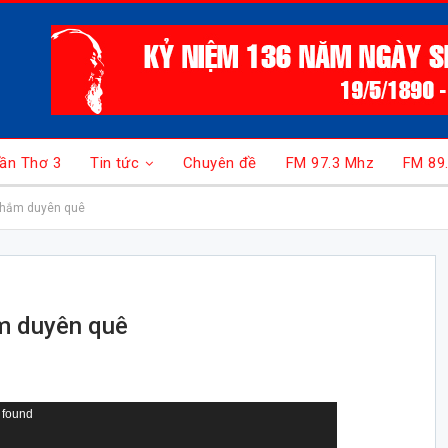
ần Thơ 3
Tin tức
Chuyên đề
FM 97.3 Mhz
FM 89
 thắm duyên quê
ắm duyên quê
 found