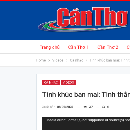
Trang chủ
Cần Thơ 1
Cần Thơ 2
C
Home
Videos
Ca nhạc
Tình khúc ban mai: Tình
CA NHẠC
VIDEOS
Tình khúc ban mai: Tình th
Xuất bản
08/07/2025
37
0
Trình
Media error: Format(s) not supported or source(s) not
chơi