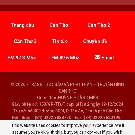
Trang chủ
Cần Thơ 1
Cần Thơ 2
Cần Thơ 3
Tin tức
Chuyên đề
FM 97.3 Mhz
FM 89.6 Mhz
Email
© 2026 - TRANG TTĐT BÁO VÀ PHÁT THANH, TRUYỀN HÌNH
CẦN THƠ
Giám đốc: HUỲNH HOÀNG MẾN
Giấy phép số: 153/GP-TTĐT, cấp lại lần 2 ngày 18/12/2024
Trụ sở: số 409 đường 30/4, P. Tân An, Thành phố Cần Thơ
Điện thoại : (84) 0292.3838750 - Fax: (84) 0292.3820199 -
Email : baoptth@cantho.gov.vn
This website uses cookies to improve your experience. We'll
assume you're ok with this, but you can opt-out if you wish.