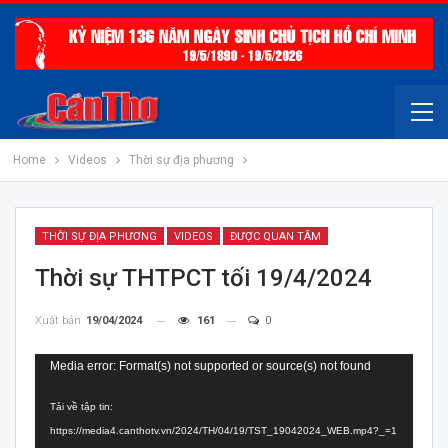
Home
Videos
Thời sự địa phương
THỜI SỰ ĐỊA PHƯƠNG
VIDEOS
ĐƯỢC QUAN TÂM
Thời sự THTPCT tối 19/4/2024
Xuất bản
19/04/2024
161
0
Trình
Media error: Format(s) not supported or source(s) not found
chơi
Tải về tập tin:
Video
https://media4.canthotv.vn/2024/TH/04/19/TST_19042024_WEB.mp4?_=1