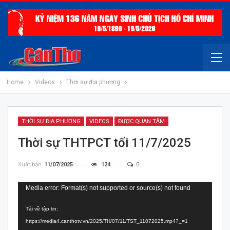
Home
Videos
Thời sự địa phương
THỜI SỰ ĐỊA PHƯƠNG
VIDEOS
ĐƯỢC QUAN TÂM
Thời sự THTPCT tối 11/7/2025
Xuất bản
11/07/2025
124
0
Trình
Media error: Format(s) not supported or source(s) not found
chơi
Tải về tập tin:
Video
https://media4.canthotv.vn/2025/TH/07/11/TST_11072025.mp4?_=1