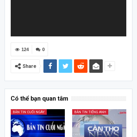
124
0
Share
Có thể bạn quan tâm
BẢN TIN CUỐI NGÀY
BẢN TIN TIẾNG ANH