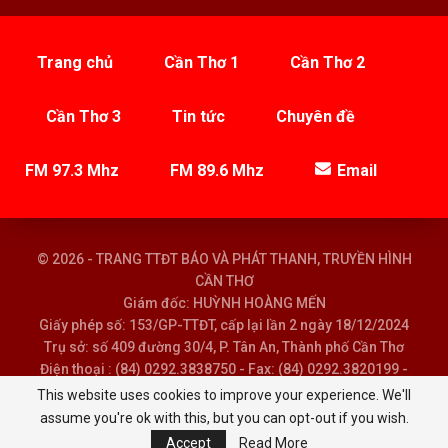
Trang chủ
Cần Thơ 1
Cần Thơ 2
Cần Thơ 3
Tin tức
Chuyên đề
FM 97.3 Mhz
FM 89.6 Mhz
Email
© 2026 - TRANG TTĐT BÁO VÀ PHÁT THANH, TRUYỀN HÌNH
CẦN THƠ
Giám đốc: HUỲNH HOÀNG MẾN
Giấy phép số: 153/GP-TTĐT, cấp lại lần 2 ngày 18/12/2024
Trụ sở: số 409 đường 30/4, P. Tân An, Thành phố Cần Thơ
Điện thoại : (84) 0292.3838750 - Fax: (84) 0292.3820199 -
Email : baoptth@cantho.gov.vn
This website uses cookies to improve your experience. We'll
assume you're ok with this, but you can opt-out if you wish.
Accept
Read More