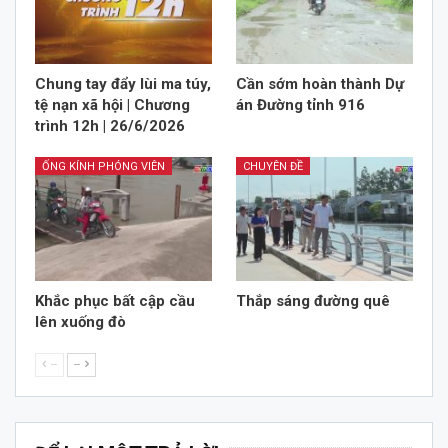
Chung tay đẩy lùi ma túy,
Cần sớm hoàn thành Dự
tệ nạn xã hội | Chương
án Đường tỉnh 916
trình 12h | 26/6/2026
ỐNG KÍNH PHÓNG VIÊN
CHUYÊN ĐỀ
Khắc phục bất cập cầu
Thắp sáng đường quê
lên xuống đò
--
--