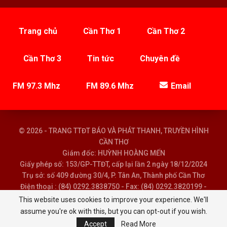
Trang chủ
Cần Thơ 1
Cần Thơ 2
Cần Thơ 3
Tin tức
Chuyên đề
FM 97.3 Mhz
FM 89.6 Mhz
Email
© 2026 - TRANG TTĐT BÁO VÀ PHÁT THANH, TRUYỀN HÌNH
CẦN THƠ
Giám đốc: HUỲNH HOÀNG MẾN
Giấy phép số: 153/GP-TTĐT, cấp lại lần 2 ngày 18/12/2024
Trụ sở: số 409 đường 30/4, P. Tân An, Thành phố Cần Thơ
Điện thoại : (84) 0292.3838750 - Fax: (84) 0292.3820199 -
Email : baoptth@cantho.gov.vn
This website uses cookies to improve your experience. We'll
assume you're ok with this, but you can opt-out if you wish.
Accept
Read More