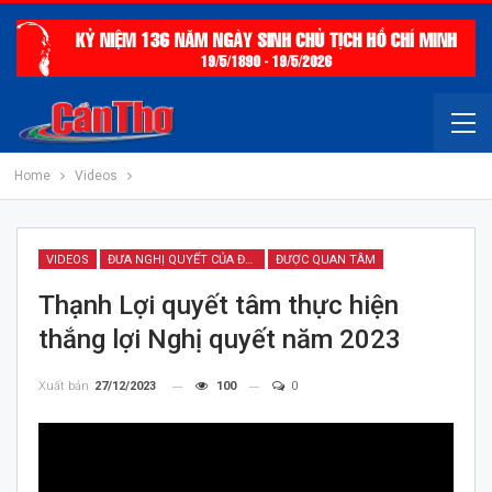
Home
Videos
VIDEOS
ĐƯA NGHỊ QUYẾT CỦA ĐẢNG VÀO CUỘC SỐNG
ĐƯỢC QUAN TÂM
Thạnh Lợi quyết tâm thực hiện
thắng lợi Nghị quyết năm 2023
Xuất bản
27/12/2023
100
0