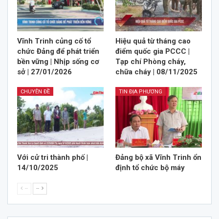
Vĩnh Trinh củng cố tổ
Hiệu quả từ tháng cao
chức Đảng để phát triển
điểm quốc gia PCCC |
bền vững | Nhịp sống cơ
Tạp chí Phòng cháy,
sở | 27/01/2026
chữa cháy | 08/11/2025
CHUYÊN ĐỀ
TIN ĐỊA PHƯƠNG
Với cử tri thành phố |
Đảng bộ xã Vĩnh Trinh ổn
14/10/2025
định tổ chức bộ máy
--
--