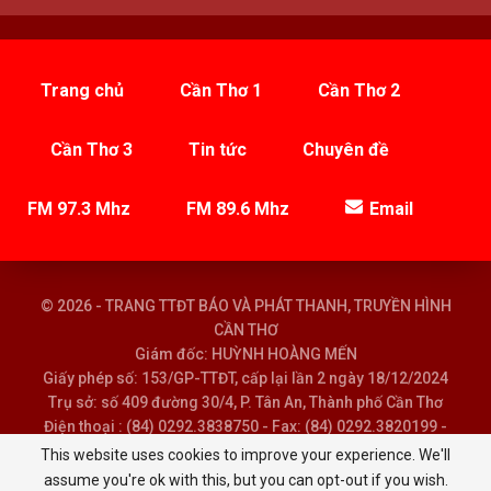
Trang chủ
Cần Thơ 1
Cần Thơ 2
Cần Thơ 3
Tin tức
Chuyên đề
FM 97.3 Mhz
FM 89.6 Mhz
Email
© 2026 - TRANG TTĐT BÁO VÀ PHÁT THANH, TRUYỀN HÌNH
CẦN THƠ
Giám đốc: HUỲNH HOÀNG MẾN
Giấy phép số: 153/GP-TTĐT, cấp lại lần 2 ngày 18/12/2024
Trụ sở: số 409 đường 30/4, P. Tân An, Thành phố Cần Thơ
Điện thoại : (84) 0292.3838750 - Fax: (84) 0292.3820199 -
Email : baoptth@cantho.gov.vn
This website uses cookies to improve your experience. We'll
assume you're ok with this, but you can opt-out if you wish.