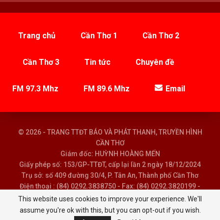
Trang chủ
Cần Thơ 1
Cần Thơ 2
Cần Thơ 3
Tin tức
Chuyên đề
FM 97.3 Mhz
FM 89.6 Mhz
Email
© 2026 - TRANG TTĐT BÁO VÀ PHÁT THANH, TRUYỀN HÌNH
CẦN THƠ
Giám đốc: HUỲNH HOÀNG MẾN
Giấy phép số: 153/GP-TTĐT, cấp lại lần 2 ngày 18/12/2024
Trụ sở: số 409 đường 30/4, P. Tân An, Thành phố Cần Thơ
Điện thoại : (84) 0292.3838750 - Fax: (84) 0292.3820199 -
Email : baoptth@cantho.gov.vn
This website uses cookies to improve your experience. We'll
assume you're ok with this, but you can opt-out if you wish.