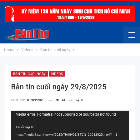
Home
Videos
Bản tin cuối ngày
BẢN TIN CUỐI NGÀY
VIDEOS
Bản tin cuối ngày 29/8/2025
Xuất bản
01/09/2025
41
0
Trình
Media error: Format(s) not supported or source(s) not found
chơi
Tải về tập tin:
Video
https://media4.canthotv.vn/2025/TH/09/01/BTCN_29082025.mp4?_=1