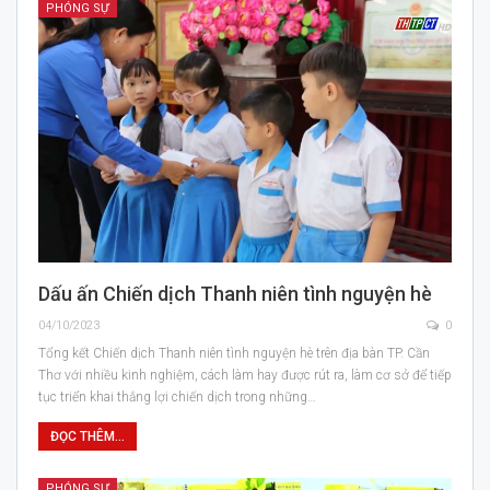
PHÓNG SỰ
Dấu ấn Chiến dịch Thanh niên tình nguyện hè
04/10/2023
0
Tổng kết Chiến dịch Thanh niên tình nguyện hè trên địa bàn TP. Cần
Thơ với nhiều kinh nghiệm, cách làm hay được rút ra, làm cơ sở để tiếp
tục triển khai thắng lợi chiến dịch trong những…
ĐỌC THÊM...
PHÓNG SỰ