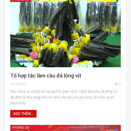
Tổ hợp tác làm cầu đá lông vịt
04/10/2023
0
Nhẹ công và có thể tận dụng thời gian rảnh, nghề làm cầu đá lông vịt
đã đem lại thu nhập khá ổn định cho phụ nữ phường Cái Khế, quận
Ninh Kiều.
ĐỌC THÊM...
PHÓNG SỰ