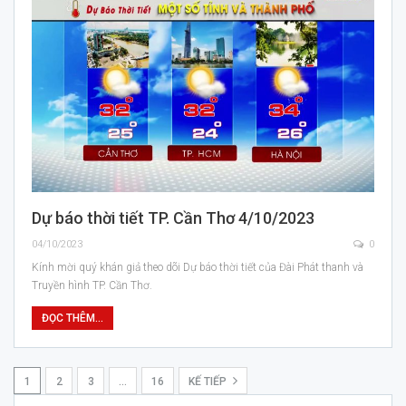
Dự báo thời tiết TP. Cần Thơ 4/10/2023
04/10/2023
0
Kính mời quý khán giả theo dõi Dự báo thời tiết của Đài Phát thanh và
Truyền hình TP. Cần Thơ.
ĐỌC THÊM...
1
2
3
…
16
KẾ TIẾP