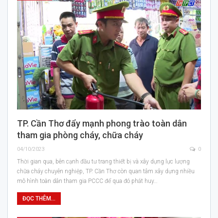
TP. Cần Thơ đẩy mạnh phong trào toàn dân
tham gia phòng cháy, chữa cháy
04/10/2023
0
Thời gian qua, bên cạnh đầu tư trang thiết bị và xây dựng lực lượng
chữa cháy chuyên nghiệp, TP. Cần Thơ còn quan tâm xây dựng nhiều
mô hình toàn dân tham gia PCCC để qua đó phát huy…
ĐỌC THÊM...