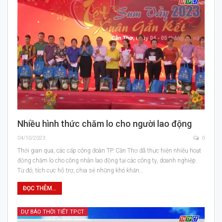
Nhiều hình thức chăm lo cho người lao động
04/10/2023
0
Thời gian qua, các cấp công đoàn TP. Cần Thơ đã thực hiện nhiều hoạt
động chăm lo cho công nhân lao động tại các công ty, doanh nghiệp.
Từ đó, tích cực hỗ trợ, chia sẻ những khó khăn…
ĐỌC THÊM...
DỰ BÁO THỜI TIẾT TPCT