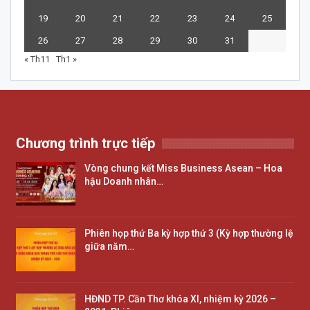
19
20
21
22
23
24
25
26
27
28
29
30
31
« Th11
Th1 »
Chương trình trực tiếp
Vòng chung kết Miss Business Asean – Hoa
hậu Doanh nhân…
Phiên họp thứ Ba kỳ hợp thứ 3 (Kỳ hợp thường lệ
giữa năm…
HĐND TP. Cần Thơ khóa XI, nhiệm kỳ 2026 –