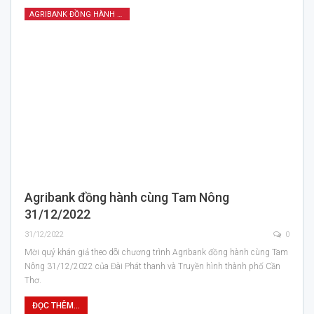
AGRIBANK ĐỒNG HÀNH CÙNG TAM NÔNG
Agribank đồng hành cùng Tam Nông
31/12/2022
31/12/2022
0
Mời quý khán giả theo dõi chương trình Agribank đồng hành cùng Tam
Nông 31/12/2022 của Đài Phát thanh và Truyền hình thành phố Cần
Thơ.
ĐỌC THÊM...