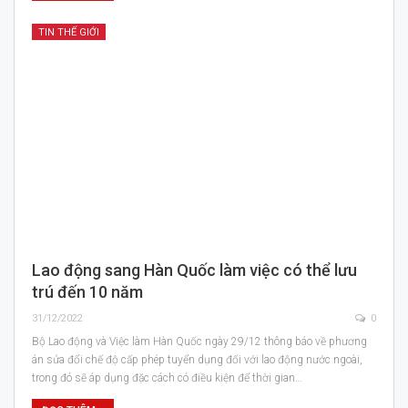
TIN THẾ GIỚI
Lao động sang Hàn Quốc làm việc có thể lưu
trú đến 10 năm
31/12/2022
0
Bộ Lao động và Việc làm Hàn Quốc ngày 29/12 thông báo về phương
án sửa đổi chế độ cấp phép tuyển dụng đối với lao động nước ngoài,
trong đó sẽ áp dụng đặc cách có điều kiện để thời gian…