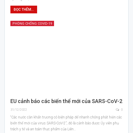
ĐỌC THÊM...
PHÒNG CHỐNG COVID-19
EU cảnh báo các biến thể mới của SARS-CoV-2
31/12/2022
0
“Các nước cần khẩn trương có biện pháp để nhanh chóng phát hiện các
biến thể mới của virus SARS-CoV-2”, đó là cảnh báo được Ủy viên phụ
trách y tế và an toàn thực phẩm của Liên…