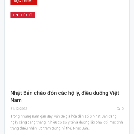
ĐỌC THÊM...
TIN THẾ GIỚI
Nhật Bản chào đón các hộ lý, điều dưỡng Việt
Nam
31/12/2022
0
Trong những năm gần đây, vấn đề già hóa dân số ở Nhật Bản đang
ngày càng căng thẳng. Nhiều cơ sở y tế và dưỡng lão phải đối mặt tình
trạng thiếu nhân lực trầm trọng. Vì thế, Nhật Bản…