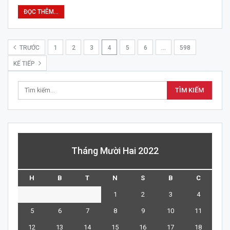
ĐỌC THÊM...
TRƯỚC
1
2
3
4
5
6
…
598
KẾ TIẾP
Tháng Mười Hai 2022
H
B
T
N
S
B
C
1
2
3
4
5
6
7
8
9
10
11
12
13
14
15
16
17
18