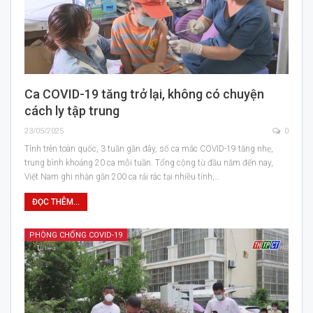
Ca COVID-19 tăng trở lại, không có chuyện
cách ly tập trung
23/05/2025
0
Tính trên toàn quốc, 3 tuần gần đây, số ca mắc COVID-19 tăng nhẹ,
trung bình khoảng 20 ca mỗi tuần. Tổng cộng từ đầu năm đến nay,
Việt Nam ghi nhận gần 200 ca rải rác tại nhiều tỉnh,…
ĐỌC THÊM...
PHÒNG CHỐNG COVID-19