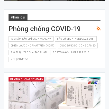
Phân loại
Phòng chống COVID-19
100 NĂM BÁO CHÍ CÁCH MẠNG VN
BẦU CỬ ĐBQH, HĐND 2026-2031
CHIẾN LƯỢC CHO PHÁT TRIỂN (NQ57)
CUỘC SỐNG SỐ - CÔNG DÂN SỐ
GIỚI THIỆU TÁC GIẢ - TÁC PHẨM
GÓP Ý SỬA ĐỔI HIẾN PHÁP 2013
NGHỊ QUYẾT 59
PHÒNG CHỐNG COVID-19