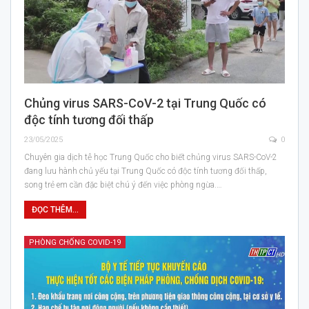
Chủng virus SARS-CoV-2 tại Trung Quốc có
độc tính tương đối thấp
23/05/2025
0
Chuyên gia dịch tễ học Trung Quốc cho biết chủng virus SARS-CoV-2
đang lưu hành chủ yếu tại Trung Quốc có độc tính tương đối thấp,
song trẻ em cần đặc biệt chú ý đến việc phòng ngừa.…
ĐỌC THÊM...
PHÒNG CHỐNG COVID-19