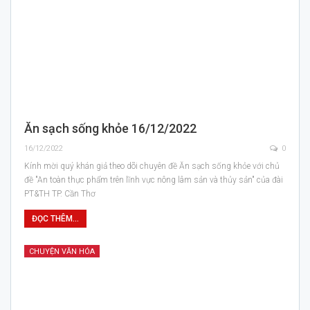
Ăn sạch sống khỏe 16/12/2022
16/12/2022
0
Kính mời quý khán giả theo dõi chuyên đề Ăn sạch sống khỏe với chủ
đề "An toàn thực phẩm trên lĩnh vực nông lâm sản và thủy sản" của đài
PT&TH TP. Cần Thơ
ĐỌC THÊM...
CHUYỆN VĂN HÓA