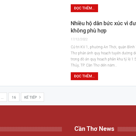
ĐỌC THÊM...
Nhiều hộ dân bức xúc vì đ
không phù hợp
17/12/2022
Cử tri KV 1, phường An Thới, quận Bình 
Thơ phản ánh quy hoạch tuyến đường 
trong đồ án quy hoạch phân khu tỷ lệ 1
Thủy, TP. Cần Thơ đến năm…
ĐỌC THÊM...
…
16
KẾ TIẾP
Cần Thơ News