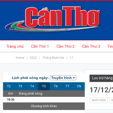
Trang chủ
Cần Thơ 1
Cần Thơ 2
Cần Thơ 3
Tin
Home
2022
Tháng Mười Hai
17
Lịch phát sóng ngày:
Lưu trữ hàng
T2
T3
T4
T5
T6
T7
CN
17/12/
Giờ
Đang phát sóng
18:06
06/07/2026
0
Chương trình khác