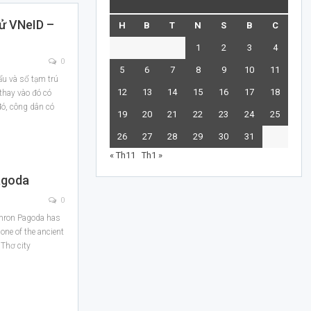
tử VNeID –
H
B
T
N
S
B
C
1
2
3
4
0
5
6
7
8
9
10
11
ẩu và sổ tạm trú
12
13
14
15
16
17
18
 thay vào đó có
đó, công dân có
19
20
21
22
23
24
25
26
27
28
29
30
31
« Th11
Th1 »
agoda
0
Somron Pagoda has
one of the ancient
Thơ city