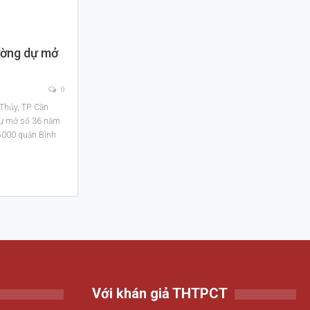
ường dự mở
0
Thủy, TP. Cần
dự mở số 36 nằm
:5000 quận Bình
Với khán giả THTPCT