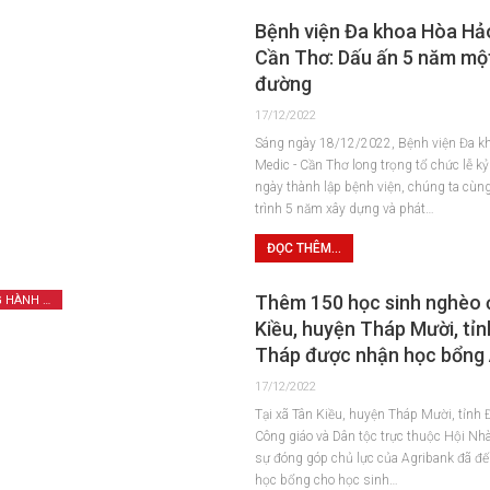
Bệnh viện Đa khoa Hòa Hả
Cần Thơ: Dấu ấn 5 năm mộ
đường
17/12/2022
Sáng ngày 18/12/2022, Bệnh viện Đa k
Medic - Cần Thơ long trọng tổ chức lễ k
ngày thành lập bệnh viện, chúng ta cùng
trình 5 năm xây dựng và phát…
ĐỌC THÊM...
Thêm 150 học sinh nghèo 
AGRIBANK ĐỒNG HÀNH CÙNG TAM NÔNG
Kiều, huyện Tháp Mười, tỉ
Tháp được nhận học bổng 
17/12/2022
Tại xã Tân Kiều, huyện Tháp Mười, tỉnh
Công giáo và Dân tộc trực thuộc Hội Nh
sự đóng góp chủ lực của Agribank đã đế
học bổng cho học sinh…