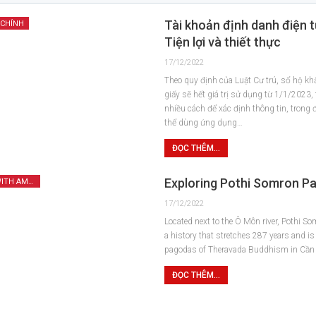
Tài khoản định danh điện 
 CHÍNH
Tiện lợi và thiết thực
17/12/2022
Theo quy định của Luật Cư trú, sổ hộ kh
giấy sẽ hết giá trị sử dụng từ 1/1/2023,
nhiều cách để xác định thông tin, trong 
thể dùng ứng dụng…
ĐỌC THÊM...
Exploring Pothi Somron P
CẦN THƠ CITY WITH AMAZING FEATURES
17/12/2022
Located next to the Ô Môn river, Pothi 
a history that stretches 287 years and is 
pagodas of Theravada Buddhism in Cần 
ĐỌC THÊM...