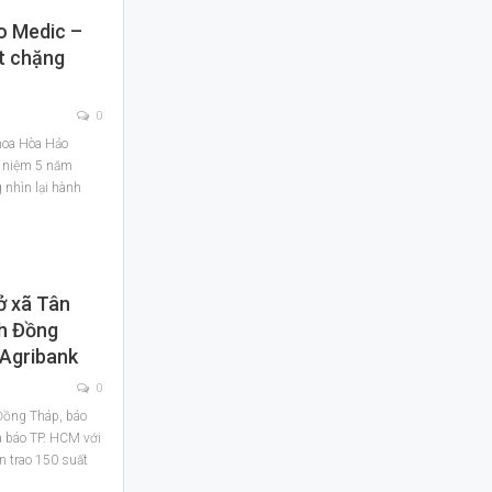
o Medic –
t chặng
0
hoa Hòa Hảo
ỷ niệm 5 năm
 nhìn lại hành
ở xã Tân
nh Đồng
Agribank
0
 Đồng Tháp, báo
à báo TP. HCM với
n trao 150 suất