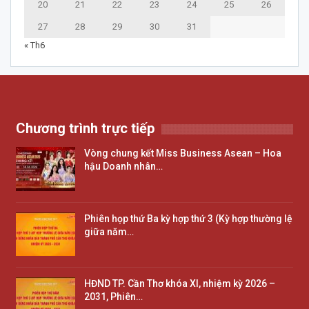
20
21
22
23
24
25
26
27
28
29
30
31
« Th6
Chương trình trực tiếp
Vòng chung kết Miss Business Asean – Hoa
hậu Doanh nhân…
Phiên họp thứ Ba kỳ hợp thứ 3 (Kỳ hợp thường lệ
giữa năm…
HĐND TP. Cần Thơ khóa XI, nhiệm kỳ 2026 –
2031, Phiên…