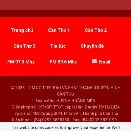
Trang chủ
Cần Thơ 1
Cần Thơ 2
Cần Thơ 3
Tin tức
Chuyên đề
FM 97.3 Mhz
FM 89.6 Mhz
Email
© 2026 - TRANG TTĐT BÁO VÀ PHÁT THANH, TRUYỀN HÌNH
CẦN THƠ
Giám đốc: HUỲNH HOÀNG MẾN
Giấy phép số: 153/GP-TTĐT, cấp lại lần 2 ngày 18/12/2024
Trụ sở: số 409 đường 30/4, P. Tân An, Thành phố Cần Thơ
Điện thoại : (84) 0292.3838750 - Fax: (84) 0292.3820199 -
Email : baoptth@cantho.gov.vn
This website uses cookies to improve your experience. We'll