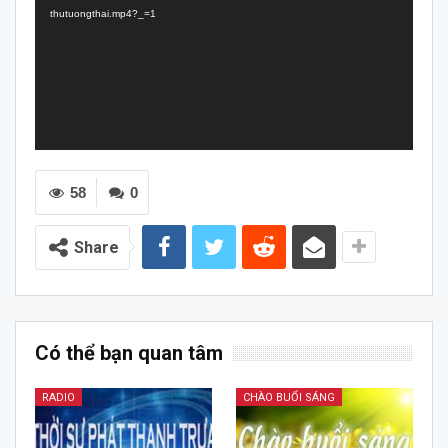
thutuongthai.mp4?_=1
58
0
Share
Có thể bạn quan tâm
RADIO
CHÀO BUỔI SÁNG