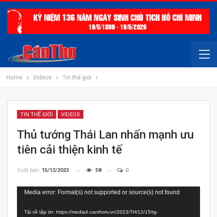
Home
Videos
Tin thế giới
TIN THẾ GIỚI
VIDEOS
Thủ tướng Thái Lan nhấn mạnh ưu
tiên cải thiện kinh tế
Xuất bản
15/12/2023
58
0
Trình
Media error: Format(s) not supported or source(s) not found
chơi
Tải về tập tin: https://media4.canthotv.vn/2023/TH/12/15/tg-
Video