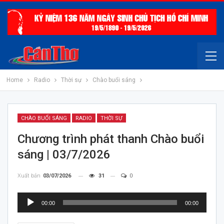
Home
Radio
Thời sự
Chào buổi sáng
CHÀO BUỔI SÁNG
RADIO
THỜI SỰ
Chương trình phát thanh Chào buổi
sáng | 03/7/2026
Xuất bản
03/07/2026
31
0
Trình
00:00
00:00
chơi
Audio