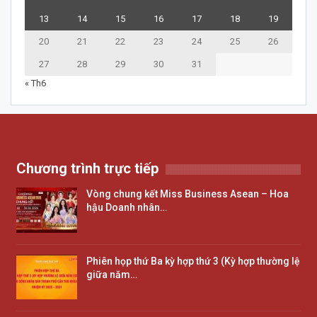
13
14
15
16
17
18
19
20
21
22
23
24
25
26
27
28
29
30
31
« Th6
Chương trình trực tiếp
Vòng chung kết Miss Business Asean – Hoa
hậu Doanh nhân…
Phiên họp thứ Ba kỳ hợp thứ 3 (Kỳ hợp thường lệ
giữa năm…