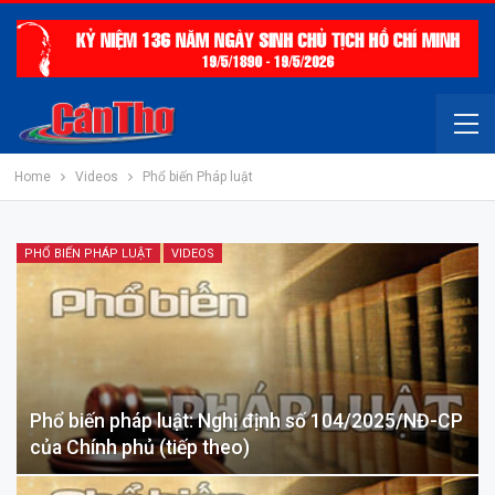
Home
Videos
Phổ biến Pháp luật
PHỔ BIẾN PHÁP LUẬT
VIDEOS
Phổ biến pháp luật: Nghị định số 104/2025/NĐ-CP
của Chính phủ (tiếp theo)