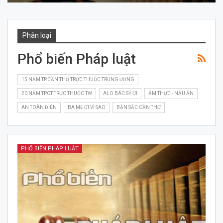
Phân loại
Phổ biến Pháp luật
15 NĂM TP.CẦN THƠ TRỰC THUỘC TRUNG ƯƠNG
20 NĂM TPCT TRỰC THUỘC TW
ALO BÁC SỸ ƠI
ẨM THỰC - NẤU ĂN
AN TOÀN ĐIỆN
BA MẸ ƠI VÌ SAO
BẢN SẮC CẦN THƠ
PHỔ BIẾN PHÁP LUẬT