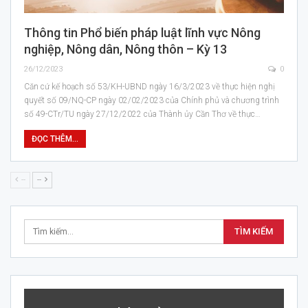
Thông tin Phổ biến pháp luật lĩnh vực Nông
nghiệp, Nông dân, Nông thôn – Kỳ 13
26/12/2023
0
Căn cứ kế hoạch số 53/KH-UBND ngày 16/3/2023 về thực hiện nghị
quyết số 09/NQ-CP ngày 02/02/2023 của Chính phủ và chương trình
số 49-CTr/TU ngày 27/12/2022 của Thành ủy Cần Thơ về thực…
ĐỌC THÊM...
--
--