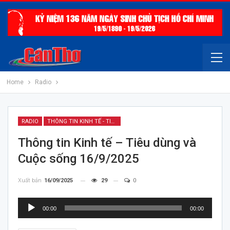
Home
Radio
RADIO
THÔNG TIN KINH TẾ - TIÊU DÙNG & CUỘC SỐNG
Thông tin Kinh tế – Tiêu dùng và
Cuộc sống 16/9/2025
Xuất bản
16/09/2025
29
0
Trình
00:00
00:00
chơi
Audio