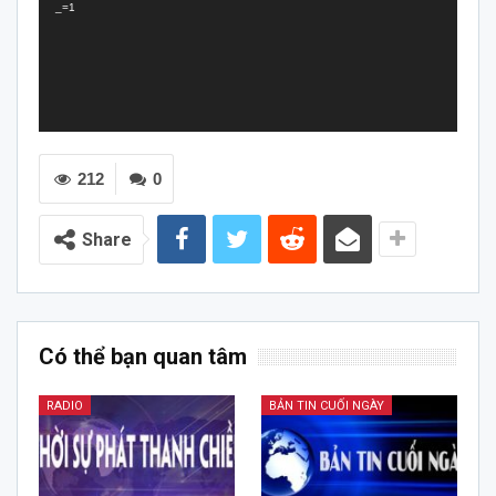
_=1
212
0
Share
Có thể bạn quan tâm
RADIO
BẢN TIN CUỐI NGÀY