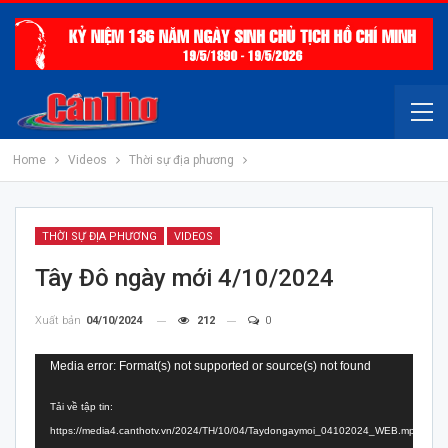
Home
Videos
Thời sự địa phương
THỜI SỰ ĐỊA PHƯƠNG
VIDEOS
Tây Đô ngày mới 4/10/2024
Xuất bản
04/10/2024
212
0
Trình
Media error: Format(s) not supported or source(s) not found
chơi
Tải về tập tin:
Video
https://media4.canthotv.vn/2024/TH/10/04/Taydongaymoi_04102024_WEB.mp4?