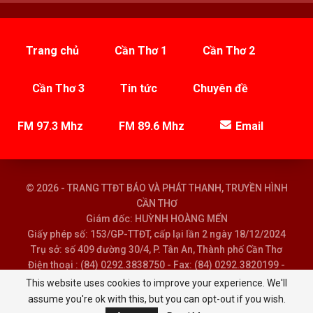
Trang chủ
Cần Thơ 1
Cần Thơ 2
Cần Thơ 3
Tin tức
Chuyên đề
FM 97.3 Mhz
FM 89.6 Mhz
Email
© 2026 - TRANG TTĐT BÁO VÀ PHÁT THANH, TRUYỀN HÌNH
CẦN THƠ
Giám đốc: HUỲNH HOÀNG MẾN
Giấy phép số: 153/GP-TTĐT, cấp lại lần 2 ngày 18/12/2024
Trụ sở: số 409 đường 30/4, P. Tân An, Thành phố Cần Thơ
Điện thoại : (84) 0292.3838750 - Fax: (84) 0292.3820199 -
Email : baoptth@cantho.gov.vn
This website uses cookies to improve your experience. We'll
assume you're ok with this, but you can opt-out if you wish.