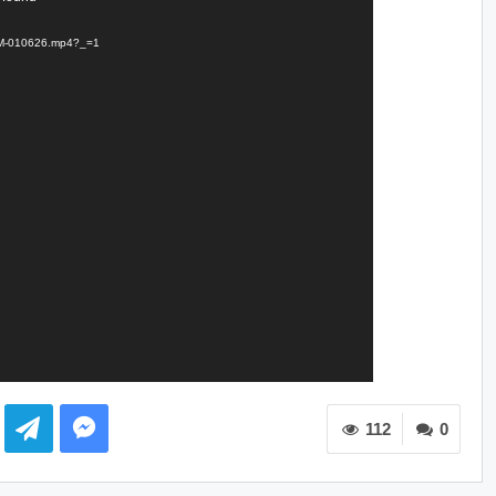
DNM-010626.mp4?_=1
112
0