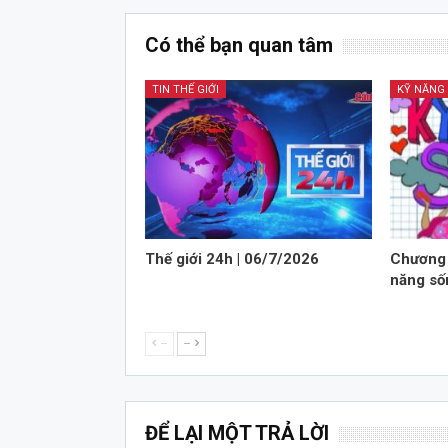
Có thể bạn quan tâm
TIN THẾ GIỚI
KỸ NĂNG
Thế giới 24h | 06/7/2026
Chương 
năng số
--
--
ĐỂ LẠI MỘT TRẢ LỜI