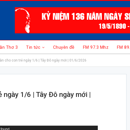
ần Thơ 3
Tin tức
Chuyên đề
FM 97.3 Mhz
FM 89
n cho con trẻ ngày 1/6 | Tây Đô ngày mới | 01/6/2026
 ngày 1/6 | Tây Đô ngày mới |
 found