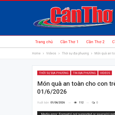
Trang chủ
Cần Thơ 1
Cần Thơ 2
C
Home
Videos
Thời sự địa phương
Món quà an toà
THỜI SỰ ĐỊA PHƯƠNG
TIN ĐỊA PHƯƠNG
VIDEOS
Món quà an toàn cho con trẻ
01/6/2026
Xuất bản
01/06/2026
112
0
Trình
Media error: Format(s) not supported or source(s) not