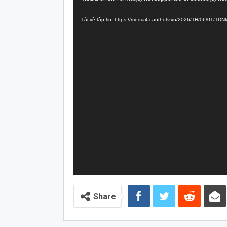
chơi
Tải về tập tin: https://media4.canthotv.vn/2026/TH/06/01/T
Video
Share