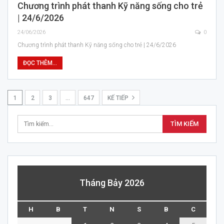
Chương trình phát thanh Kỹ năng sống cho trẻ
| 24/6/2026
24/06/2026
0
Chương trình phát thanh Kỹ năng sống cho trẻ | 24/6/2026
ĐỌC THÊM...
1
2
3
…
647
KẾ TIẾP
Tháng Bảy 2026
H
B
T
N
S
B
C