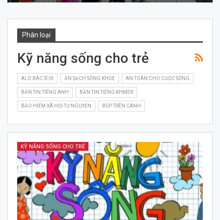
Phân loại
Kỹ năng sống cho trẻ
ALO BÁC SĨ ƠI
ĂN SẠCH SỐNG KHỎE
AN TOÀN CHO CUỘC SỐNG
BẢN TIN TIẾNG ANH
BẢN TIN TIẾNG KHMER
BẢO HIỂM XÃ HỘI TỰ NGUYỆN
BÚP TRÊN CÀNH
KỸ NĂNG SỐNG CHO TRẺ