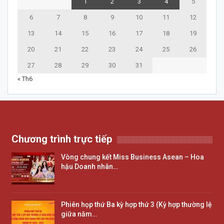
1
2
3
4
5
6
7
8
9
10
11
12
13
14
15
16
17
18
19
20
21
22
23
24
25
26
27
28
29
30
31
« Th6
Chương trình trực tiếp
Vòng chung kết Miss Business Asean – Hoa
hậu Doanh nhân…
Phiên họp thứ Ba kỳ hợp thứ 3 (Kỳ hợp thường lệ
giữa năm…