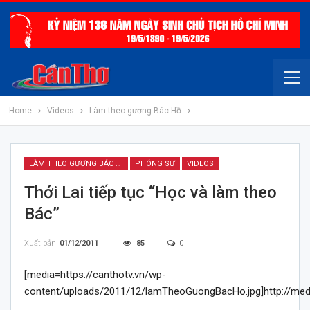
Home
Videos
Làm theo gương Bác Hồ
LÀM THEO GƯƠNG BÁC HỒ
PHÓNG SỰ
VIDEOS
Thới Lai tiếp tục “Học và làm theo
Bác”
Xuất bản
01/12/2011
85
0
[media=https://canthotv.vn/wp-
content/uploads/2011/12/lamTheoGuongBacHo.jpg]http://medi