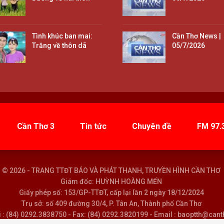
Tình khúc ban mai:
Cần Thơ News |
Trăng về thôn dã
05/7/2026
Cần Thơ 3
Tin tức
Chuyên đề
FM 97.
© 2026 - TRANG TTĐT BÁO VÀ PHÁT THANH, TRUYỀN HÌNH CẦN THƠ
Giám đốc: HUỲNH HOÀNG MẾN
Giấy phép số: 153/GP-TTĐT, cấp lại lần 2 ngày 18/12/2024
Trụ sở: số 409 đường 30/4, P. Tân An, Thành phố Cần Thơ
i : (84) 0292.3838750 - Fax: (84) 0292.3820199 - Email : baoptth@can