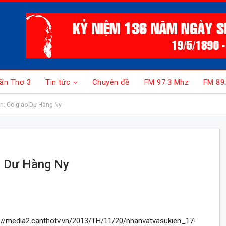
ần Thơ 3
Tin tức
Chuyên đề
FM 97.3 Mhz
FM 89
ện: Cô giáo Dư Hàng Ny
áo Dư Hàng Ny
://media2.canthotv.vn/2013/TH/11/20/nhanvatvasukien_17-