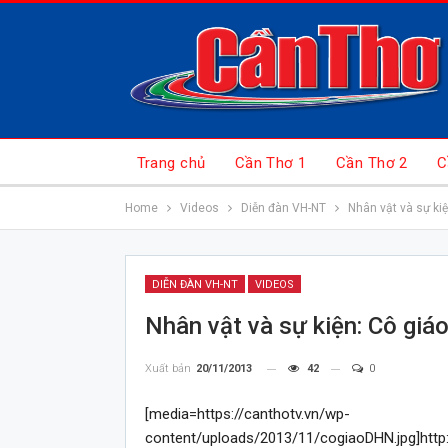
Trang chủ
Cần Thơ 1
Cần Thơ 2
C
Home
Videos
Diễn đàn VH-NT
Nhân vật và sự ki
DIỄN ĐÀN VH-NT
VIDEOS
Nhân vật và sự kiện: Cô gi
Xuất bản
20/11/2013
42
0
[media=https://canthotv.vn/wp-
content/uploads/2013/11/cogiaoDHN.jpg]http