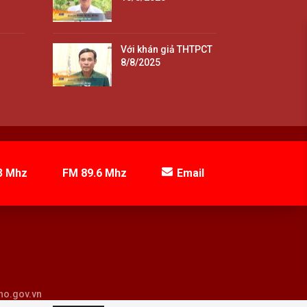
Với khán giả THTPCT
8/8/2025
3 Mhz
FM 89.6 Mhz
Email
tho.gov.vn