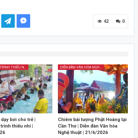
42
0
CHƯƠNG TRÌNH THIẾU NHI
DIỄN ĐÀN VĂN HÓA NGHỆ THUẬT
dạy bơi cho trẻ |
Chiêm bái tượng Phật Hoàng tại
rình thiếu nhi |
Cần Thơ | Diễn đàn Văn hóa
026
Nghệ thuật | 21/6/2026