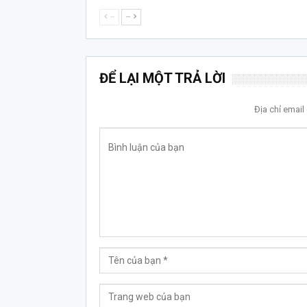
--
--
ĐỂ LẠI MỘT TRẢ LỜI
Địa chỉ emai