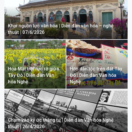
Khơi nguồn lực văn hóa | Diễn đàn văn hóa – nghệ
thuật | 07/6/2026
Hoa Mặt trời rực rỡ giữa
Hồn dân tộc trên đất Tây
Tây Đô | Diễn đàn Văn
Đô | Diễn đàn Văn hóa
hóa Nghệ…
Nghệ…
Chạm vào ký ức tháng tư | Diễn đàn Văn hóa Nghệ
thuật | 26/4/2026