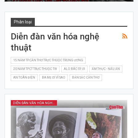
Phân loại
Diễn đàn văn hóa nghệ
thuật
15 NĂM TP.CẦN THƠ TRỰC THUỘC TRUNG ƯƠNG
20 NĂM TPCT TRỰC THUỘC TW
ALO BÁC SỸ ƠI
ẨM THỰC - NẤU ĂN
AN TOÀN ĐIỆN
BA MẸ ƠI VÌ SAO
BẢN SẮC CẦN THƠ
DIỄN ĐÀN VĂN HÓA NGHỆ THUẬT