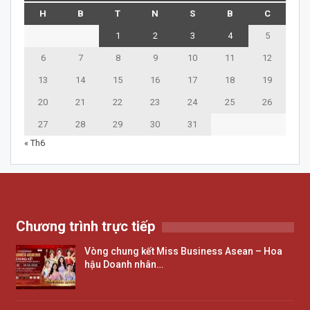
H
B
T
N
S
B
C
1
2
3
4
5
6
7
8
9
10
11
12
13
14
15
16
17
18
19
20
21
22
23
24
25
26
27
28
29
30
31
« Th6
Chương trình trực tiếp
Vòng chung kết Miss Business Asean – Hoa
hậu Doanh nhân…