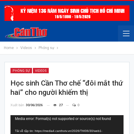
Home
Videos
Phóng sự
PHÓNG SỰ
VIDEOS
Học sinh Cần Thơ chế “đôi mắt thứ
hai” cho người khiếm thị
Xuất bản
30/06/2026
27
0
Trình
Media error: Format(s) not supported or source(s) not found
chơi
Tải về tập tin: https://media4.canthotv.vn/2026/TH/06/30/web1-
Video