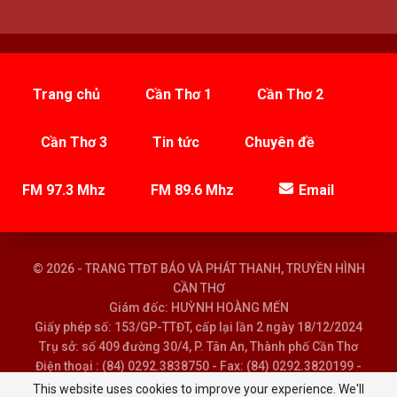
Trang chủ
Cần Thơ 1
Cần Thơ 2
Cần Thơ 3
Tin tức
Chuyên đề
FM 97.3 Mhz
FM 89.6 Mhz
Email
© 2026 - TRANG TTĐT BÁO VÀ PHÁT THANH, TRUYỀN HÌNH
CẦN THƠ
Giám đốc: HUỲNH HOÀNG MẾN
Giấy phép số: 153/GP-TTĐT, cấp lại lần 2 ngày 18/12/2024
Trụ sở: số 409 đường 30/4, P. Tân An, Thành phố Cần Thơ
Điện thoại : (84) 0292.3838750 - Fax: (84) 0292.3820199 -
Email : baoptth@cantho.gov.vn
This website uses cookies to improve your experience. We'll