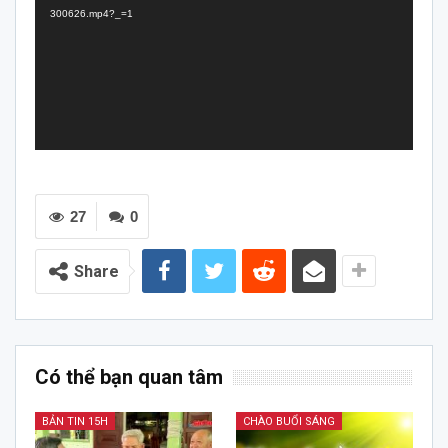
300626.mp4?_=1
27
0
Share
Có thể bạn quan tâm
BẢN TIN 15H
CHÀO BUỔI SÁNG