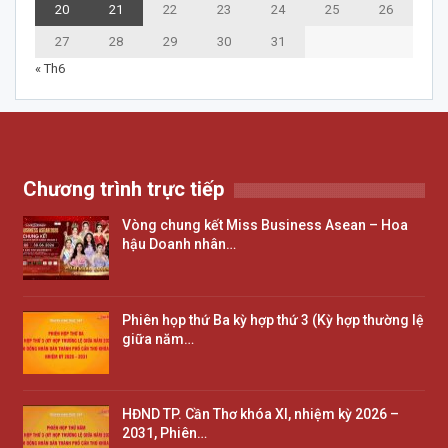
20
21
22
23
24
25
26
27
28
29
30
31
« Th6
Chương trình trực tiếp
Vòng chung kết Miss Business Asean – Hoa
hậu Doanh nhân…
Phiên họp thứ Ba kỳ hợp thứ 3 (Kỳ hợp thường lệ
giữa năm…
HĐND TP. Cần Thơ khóa XI, nhiệm kỳ 2026 –
2031, Phiên…