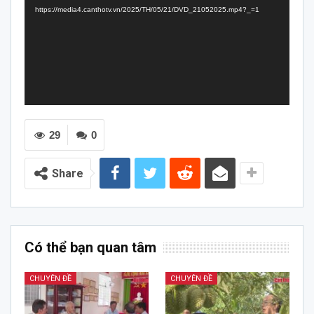
https://media4.canthotv.vn/2025/TH/05/21/DVD_21052025.mp4?_=1
29
0
Share
Có thể bạn quan tâm
CHUYÊN ĐỀ
CHUYÊN ĐỀ