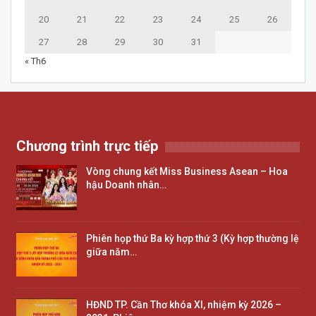
20
21
22
23
24
25
26
27
28
29
30
31
« Th6
Chương trình trực tiếp
Vòng chung kết Miss Business Asean – Hoa
hậu Doanh nhân…
Phiên họp thứ Ba kỳ hợp thứ 3 (Kỳ hợp thường lệ
giữa năm…
HĐND TP. Cần Thơ khóa XI, nhiệm kỳ 2026 –