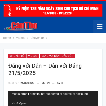
Home
Videos
Chuyên đề
CHUYÊN ĐỀ
VIDEOS
ĐẢNG VỚI DÂN - DÂN VỚI ĐẢNG
Đảng với Dân – Dân với Đảng
21/5/2025
Xuất bản
21/05/2025
29
0
Trình
Media error: Format(s) not supported or source(s) not found
chơi
Tải về tập tin:
Video