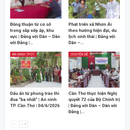
Đồng thuận từ cơ sở
Phát triển xã Nhơn Ái
trong sắp xếp ấp, khu
theo hướng hiện đại, du
vực | Đảng với Dân – Dân
lịch sinh thái | Đảng với
với Đảng |…
Dân –…
AN NINH TPCT
CHUYÊN ĐỀ
Dấu ấn từ phong trào thi
Cần Thơ thực hiện Nghị
đua “ba nhất” | An ninh
quyết 72 của Bộ Chính trị
TP. Cần Thơ | 04/6/2026
| Đảng với Dân – Dân với
Đảng |…
--
--