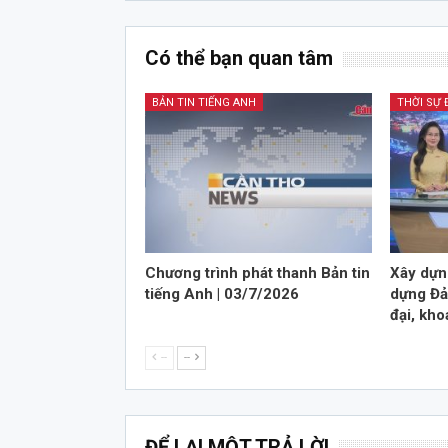
Có thể bạn quan tâm
BẢN TIN TIẾNG ANH
THỜI SỰ
Chương trình phát thanh Bản tin
Xây dựn
tiếng Anh | 03/7/2026
dựng Đả
đại, kho
--
--
ĐỂ LẠI MỘT TRẢ LỜI