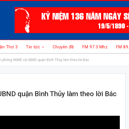
ần Thơ 3
Tin tức
Chuyên đề
FM 97.3 Mhz
FM 89
ăn phòng HĐND và UBND quận Bình Thủy làm theo lời Bác
BND quận Bình Thủy làm theo lời Bác