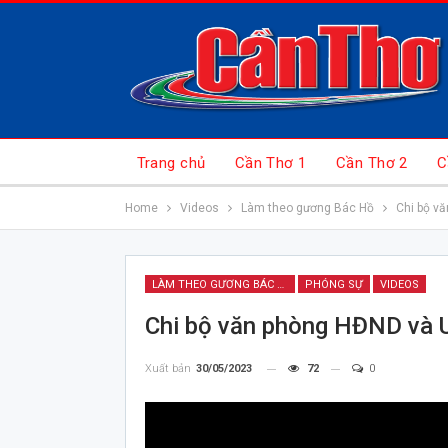
Trang chủ
Cần Thơ 1
Cần Thơ 2
C
Home
Videos
Làm theo gương Bác Hồ
Chi bộ v
LÀM THEO GƯƠNG BÁC HỒ
PHÓNG SỰ
VIDEOS
Chi bộ văn phòng HĐND và U
Xuất bản
30/05/2023
72
0