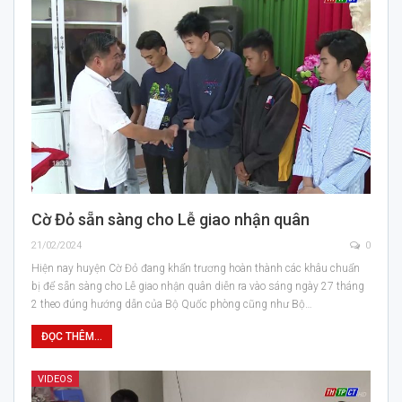
Cờ Đỏ sẵn sàng cho Lễ giao nhận quân
21/02/2024
0
Hiện nay huyện Cờ Đỏ đang khẩn trương hoàn thành các khâu chuẩn
bị để sẵn sàng cho Lễ giao nhận quân diễn ra vào sáng ngày 27 tháng
2 theo đúng hướng dẫn của Bộ Quốc phòng cũng như Bộ…
ĐỌC THÊM...
VIDEOS