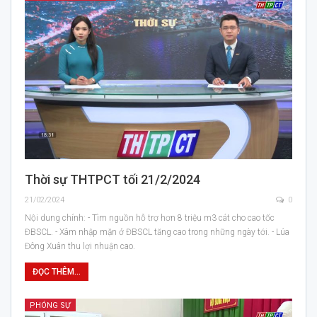
Thời sự THTPCT tối 21/2/2024
21/02/2024
0
Nội dung chính: - Tìm nguồn hỗ trợ hơn 8 triệu m3 cát cho cao tốc
ĐBSCL. - Xâm nhập mặn ở ĐBSCL tăng cao trong những ngày tới. - Lúa
Đông Xuân thu lợi nhuận cao.
ĐỌC THÊM...
PHÓNG SỰ