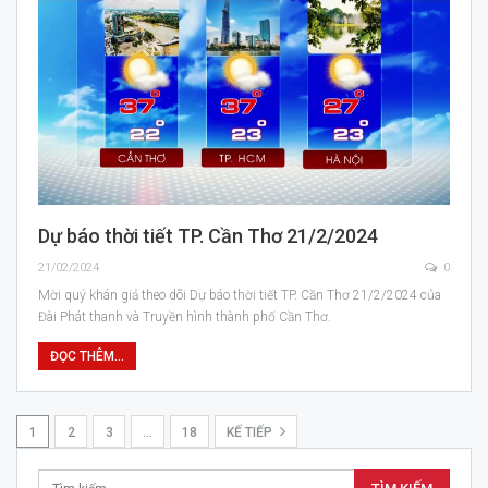
Dự báo thời tiết TP. Cần Thơ 21/2/2024
21/02/2024
0
Mời quý khán giả theo dõi Dự báo thời tiết TP. Cần Thơ 21/2/2024 của
Đài Phát thanh và Truyền hình thành phố Cần Thơ.
ĐỌC THÊM...
1
2
3
…
18
KẾ TIẾP