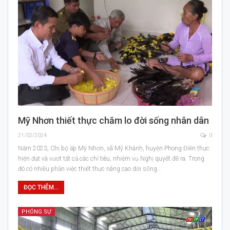
Mỹ Nhơn thiết thực chăm lo đời sống nhân dân
21/02/2024
0
Năm 2023, Chi bộ ấp Mỹ Nhơn, xã Mỹ Khánh, huyện Phong Điền thực
hiện đạt và vượt tất cả các chỉ tiêu, nhiệm vụ Nghị quyết đề ra. Trong
đó có nhiều phần việc thiết thực nâng cao đời sống…
ĐỌC THÊM...
PHÓNG SỰ