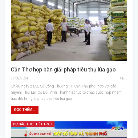
Cần Thơ họp bàn giải pháp tiêu thụ lúa gạo
21/02/2024
0
Chiều ngày 21/2, Sở Công Thương TP. Cần Thơ phối hợp với các
huyện: Thới Lai, Cờ Đỏ, Vĩnh Thạnh tiếp tục tổ chức cuộc họp nhằm
trao đổi tìm giải pháp bao tiêu lúa gạo.
ĐỌC THÊM...
DỰ BÁO THỜI TIẾT TPCT