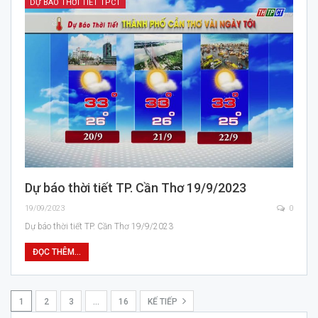
DỰ BÁO THỜI TIẾT TPCT
Dự báo thời tiết TP. Cần Thơ 19/9/2023
19/09/2023
0
Dự báo thời tiết TP. Cần Thơ 19/9/2023
ĐỌC THÊM...
1
2
3
…
16
KẾ TIẾP