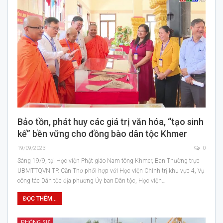
Bảo tồn, phát huy các giá trị văn hóa, “tạo sinh
kế” bền vững cho đồng bào dân tộc Khmer
19/09/2023
0
Sáng 19/9, tại Học viện Phật giáo Nam tông Khmer, Ban Thường trực
UBMTTQVN TP. Cần Thơ phối hợp với Học viện Chính trị khu vực 4, Vụ
công tác Dân tộc địa phương Ủy ban Dân tộc, Học viện…
ĐỌC THÊM...
PHÓNG SỰ