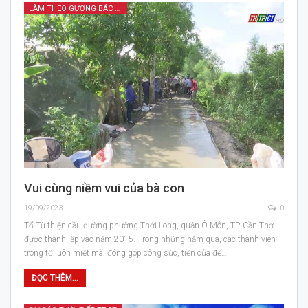
LÀM THEO GƯƠNG BÁC HỒ
Vui cùng niềm vui của bà con
19/09/2023
0
Tổ Từ thiện cầu đường phường Thới Long, quận Ô Môn, TP. Cần Thơ
được thành lập vào năm 2015. Trong những năm qua, các thành viên
trong tổ luôn miệt mài đóng góp công sức, tiền của để…
ĐỌC THÊM...