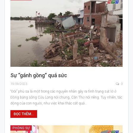
Sự “gánh gồng” quá sức
19/09/2023
0
“Đói” phù sa là một trong các nguyên nhân gây ra tình trạng sạt lở ở
Đồng bằng sông Cửu Long nói chung, Cần Thơ nói riêng. Tuy nhiên, tác
động của con người, như việc khai thác cát quá…
ĐỌC THÊM...
PHÓNG SỰ