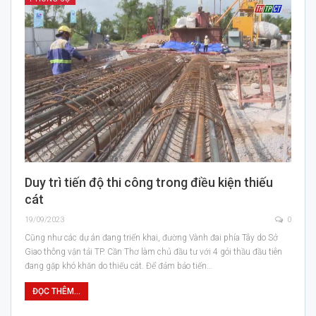
Duy trì tiến độ thi công trong điều kiện thiếu
cát
19/09/2023
0
Cũng như các dự án đang triển khai, đường Vành đai phía Tây do Sở
Giao thông vận tải TP. Cần Thơ làm chủ đầu tư với 4 gói thầu đầu tiên
đang gặp khó khăn do thiếu cát. Để đảm bảo tiến…
ĐỌC THÊM...