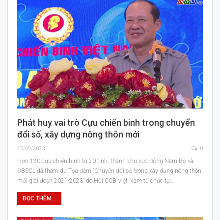
Phát huy vai trò Cựu chiến binh trong chuyển
đổi số, xây dựng nông thôn mới
15/09/2023
0
Hơn 120 cựu chiến binh từ 20 tỉnh, thành khu vực Đông Nam Bộ và
ĐBSCL đã tham dự Tọa đàm “Chuyển đổi số trong xây dựng nông thôn
mới giai đoạn 2021-2023” do Hội CCB Việt Nam tổ chức tại…
ĐỌC THÊM...