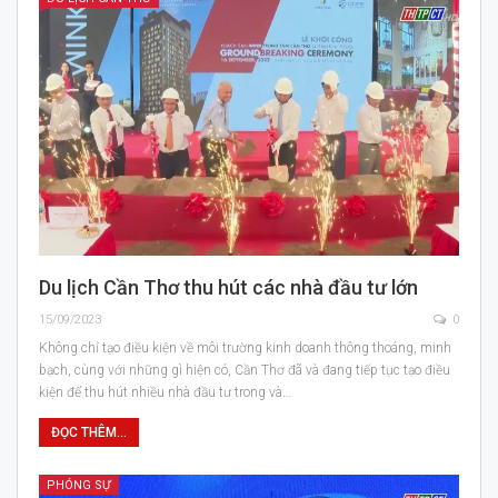
Du lịch Cần Thơ thu hút các nhà đầu tư lớn
15/09/2023
0
Không chỉ tạo điều kiện về môi trường kinh doanh thông thoáng, minh
bạch, cùng với những gì hiện có, Cần Thơ đã và đang tiếp tục tạo điều
kiện để thu hút nhiều nhà đầu tư trong và…
ĐỌC THÊM...
PHÓNG SỰ