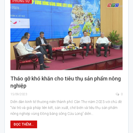
PHÓNG SỰ
Tháo gỡ khó khăn cho tiêu thụ sản phẩm nông
nghiệp
15/09/2023
0
Diễn đàn kinh tế thường niên thành phố Cần Thơ năm 2023 với chủ đề
“Vai trò và giải pháp liên kết, sản xuất, chế biến và tiêu thụ sản phẩm
nông nghiệp vùng Đồng bằng sông Cửu Long” diễn…
ĐỌC THÊM...